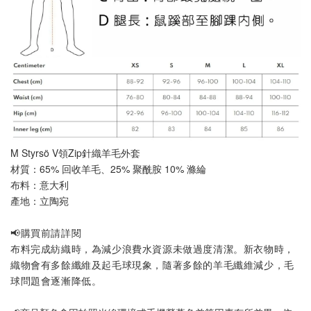
M Styrsö V領Zip針織羊毛外套
材質：65% 回收羊毛、25% 聚酰胺 10% 滌綸
布料：意大利
產地：立陶宛
📢購買前請詳閱
布料完成紡織時，為減少浪費水資源未做過度清潔。新衣物時，
織物會有多餘纖維及起毛球現象，隨著多餘的羊毛纖維減少，毛
球問題會逐漸降低。