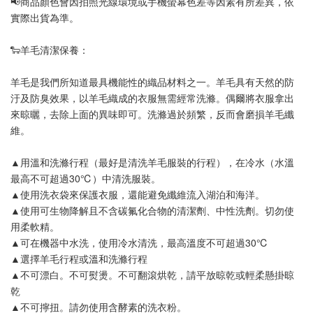
📢
商品顏色會因拍照光線環境或手機螢幕色差等因素有所差異，依
實際出貨為準
。
🐑羊毛清潔保養：
羊毛是我們所知道最具機能性的織品材料之一。羊毛具有天然的防
汙及防臭效果，以羊毛織成的衣服無需經常洗滌。偶爾將衣服拿出
來晾曬，去除上面的異味即可。洗滌過於頻繁，反而會磨損羊毛纖
維。
▲用溫和洗滌行程（最好是清洗羊毛服裝的行程），在冷水（水溫
最高不可超過30℃）中清洗服裝。
▲使用洗衣袋來保護衣服，還能避免纖維流入湖泊和海洋。
▲使用可生物降解且不含碳氟化合物的清潔劑、中性洗劑。切勿使
用柔軟精。
▲可在機器中水洗，使用冷水清洗，最高溫度不可超過30℃
▲選擇羊毛行程或溫和洗滌行程
▲不可漂白。不可熨燙。不可翻滾烘乾，請平放晾乾或輕柔懸掛晾
乾
▲不可擰扭。請勿使用含酵素的洗衣粉。