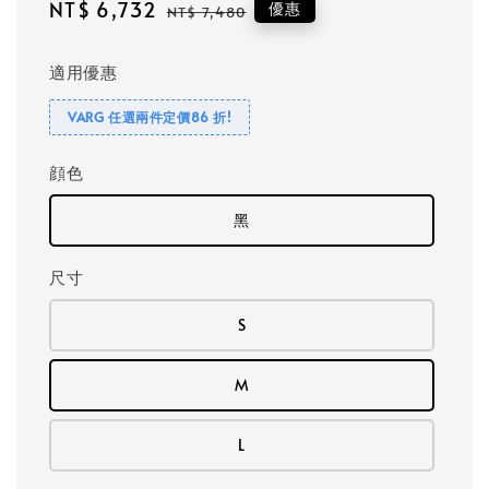
Sale
NT$ 6,732
Regular
優惠
NT$ 7,480
price
price
適用優惠
VARG 任選兩件定價86 折!
顔色
黑
尺寸
S
M
L