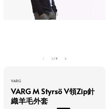
1
/
9
VARG
VARG M Styrsö V領Zip針
織羊毛外套