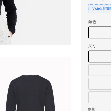
VARG 任選
顏色
尺寸
數量