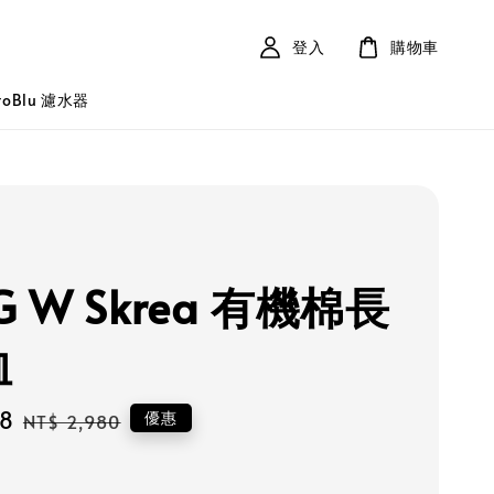
登入
購物車
roBlu 濾水器
G W Skrea 有機棉長
恤
88
Regular
優惠
NT$ 2,980
price