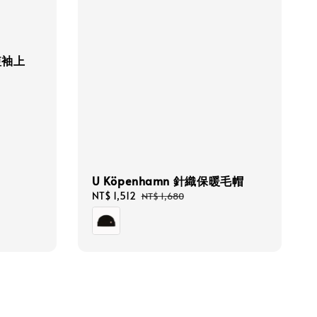
短袖上
U Köpenhamn 針織保暖毛帽
Sale
NT$ 1,512
Regular
NT$ 1,680
price
price