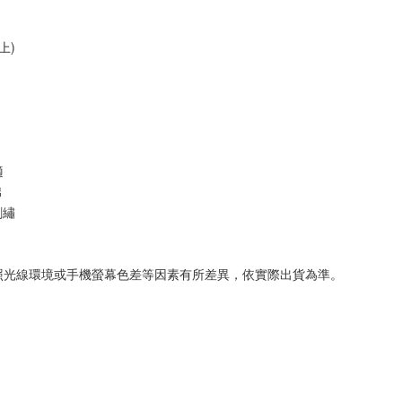
上)
適
 
刺繡
拍照光線環境或手機螢幕色差等因素有所差異，依實際出貨為準。