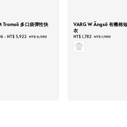
M Tromsö 多口袋彈性快
VARG W Ängsö 有機棉
衣
06
-
NT$ 5,922
Regular
Sale
NT$ 1,782
Regular
NT$ 6,580
NT$ 1,980
price
price
price