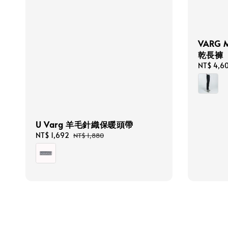
VARG 
乾長褲
Sale
NT$ 4,6
price
U Varg 羊毛針織保暖頭帶
Sale
NT$ 1,692
Regular
NT$ 1,880
price
price