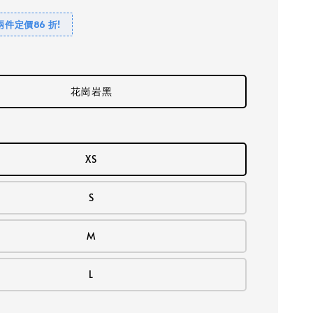
兩件定價86 折!
花崗岩黑
XS
S
M
L