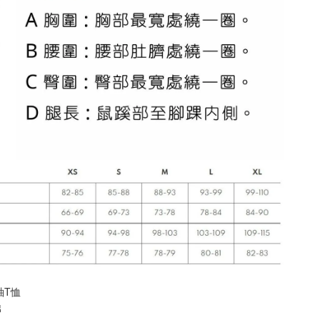
袖T恤
 