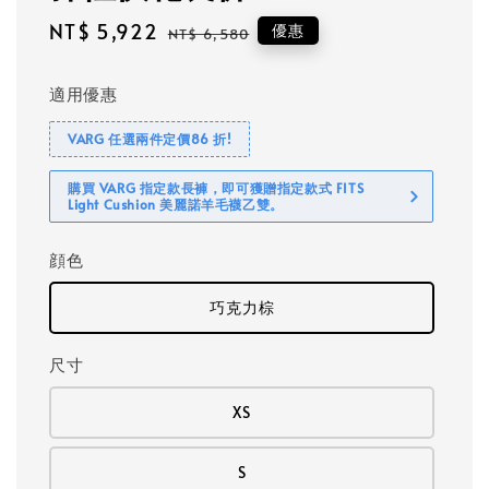
Sale
NT$ 5,922
Regular
優惠
NT$ 6,580
price
price
適用優惠
VARG 任選兩件定價86 折!
購買 VARG 指定款長褲，即可獲贈指定款式 FITS
Light Cushion 美麗諾羊毛襪乙雙。
顔色
巧克力棕
尺寸
XS
S