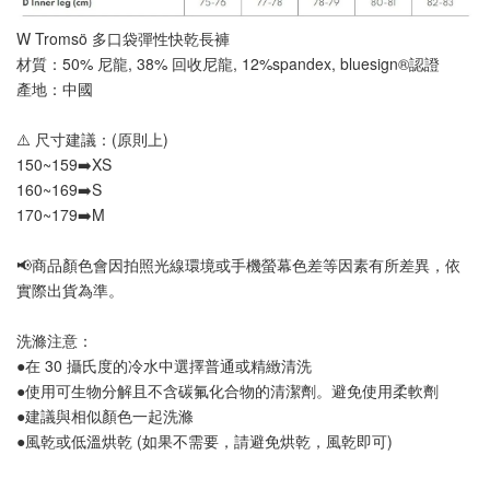
W Tromsö 多口袋彈性快乾長褲
材質：50% 尼龍, 38% 回收尼龍, 12%spandex, bluesign®認證
產地：中國
⚠️ 尺寸建議：(原則上)
150~159➡️XS
160~169➡️S
170~179➡️M
📢
商品顏色會因拍照光線環境或手機螢幕色差等因素有所差異，依
實際出貨為準
。
洗滌注意：
●在 30 攝氏度的冷水中選擇普通或精緻清洗
●使用可生物分解且不含碳氟化合物的清潔劑。避免使用柔軟劑
●建議與相似顏色一起洗滌
●風乾或低溫烘乾 (如果不需要，請避免烘乾，風乾即可)