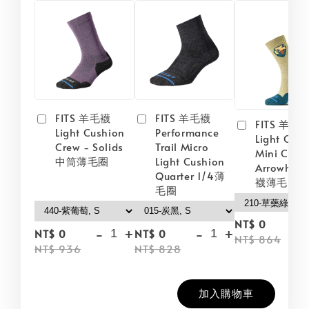
FITS 羊毛襪
FITS 羊毛襪
FITS 羊毛
Light Cushion
Performance
Light Cush
Crew - Solids
Trail Micro
Mini Crew
中筒薄毛圈
Light Cushion
Arrowhea
Quarter 1/4薄
襪薄毛圈
毛圈
-
NT$ 0
-
+
-
+
NT$ 0
NT$ 0
NT$ 864
NT$ 936
NT$ 828
加入購物車