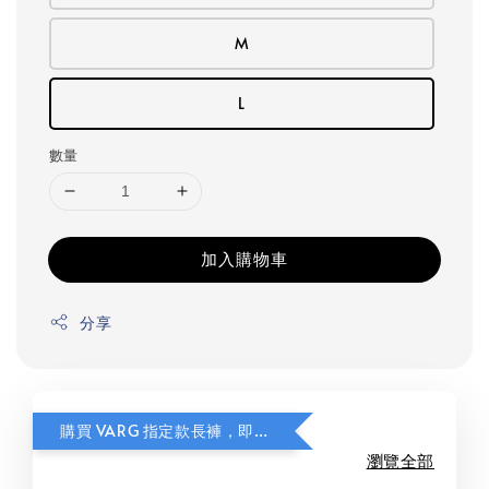
M
L
數量
加入購物車
分享
購買 VARG 指定款長褲，即可獲贈指定款式 FITS Light Cushion 美麗諾羊毛襪乙雙。
瀏覽全部