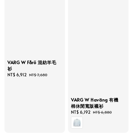
VARG W Fårö 混紡羊毛
衫
Sale
NT$ 6,912
Regular
NT$ 7,680
price
price
VARG W Haväng 有機
棉休閒寬版襯衫
Sale
NT$ 6,192
Regular
NT$ 6,880
price
price