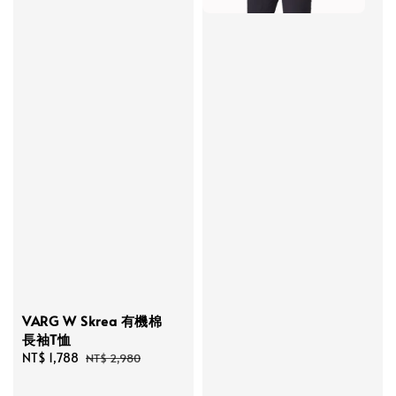
VARG W Skrea 有機棉
長袖T恤
Sale
NT$ 1,788
Regular
NT$ 2,980
price
price