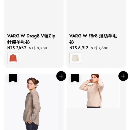
VARG W Dragö V領Zip
VARG W Fårö 混紡羊毛
針織羊毛衫
衫
Sale
NT$ 7,452
Regular
Sale
NT$ 6,912
Regular
NT$ 8,280
NT$ 7,680
price
price
price
price
優惠
優惠