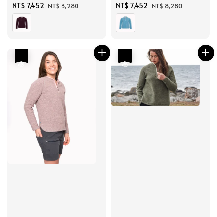
Sale
NT$ 7,452
Regular
Sale
NT$ 7,452
Regular
NT$ 8,280
NT$ 8,280
price
price
price
price
優惠
優惠