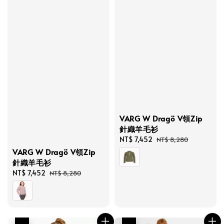
VARG W Dragö V領Zip
針織羊毛衫
Sale
NT$ 7,452
Regular
NT$ 8,280
price
price
VARG W Dragö V領Zip
針織羊毛衫
Sale
NT$ 7,452
Regular
NT$ 8,280
price
price
優惠
優惠