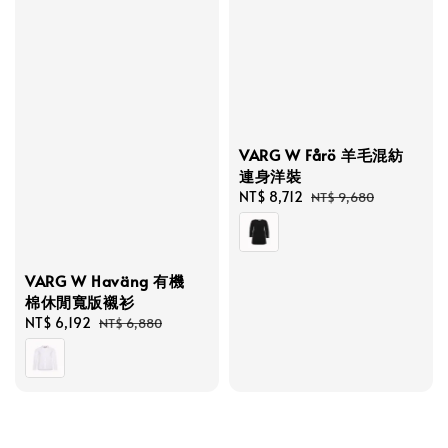
VARG W Fårö 羊毛混紡
連身洋裝
Sale
NT$ 8,712
Regular
NT$ 9,680
price
price
VARG W Haväng 有機
棉休閒寬版襯衫
Sale
NT$ 6,192
Regular
NT$ 6,880
price
price