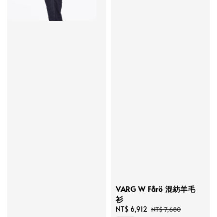
VARG W Fårö 混紡羊毛
衫
Sale
NT$ 6,912
Regular
NT$ 7,680