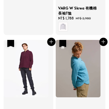
VARG W Skrea 有機棉
長袖T恤
Sale
NT$ 1,788
Regular
NT$ 2,980
price
price
優惠
優惠