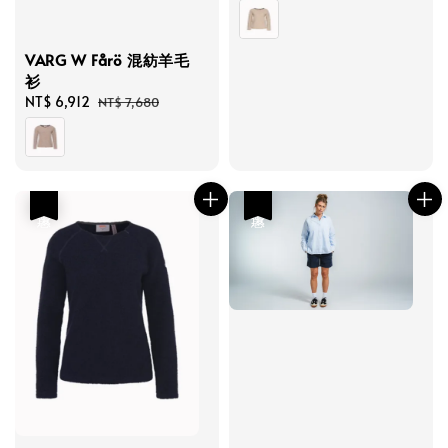
price
price
VARG W Fårö 混紡羊毛
衫
Sale
NT$ 6,912
Regular
NT$ 7,680
price
price
優惠
優惠