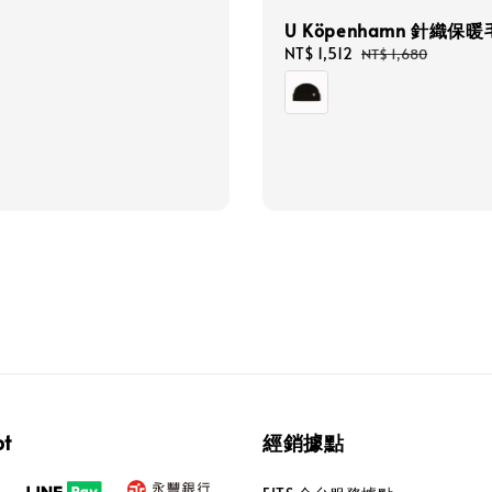
U Köpenhamn 針織保
Sale
NT$ 1,512
Regular
NT$ 1,680
price
price
pt
經銷據點