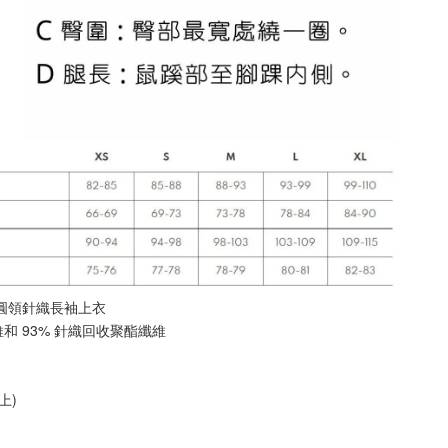
透氣圓領針織長袖上衣
維和 93% 針織回收聚酯纖維 
上)