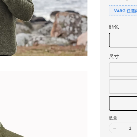
VARG 任選
顔色
尺寸
數量