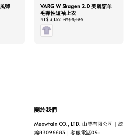
抗風彈
VARG W Skagen 2.0 美麗諾羊
毛彈性短袖上衣
Sale
NT$ 3,132
Regular
NT$ 3,480
price
price
關於我們
Meowtain CO., LTD. 山聲有限公司｜統
編83096683｜客服電話04-