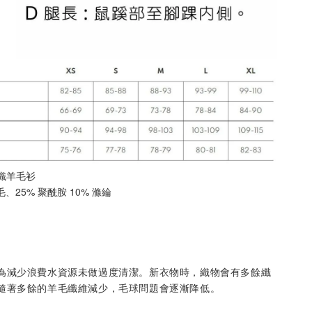
p針織羊毛衫
、25% 聚酰胺 10% 滌綸
為減少浪費水資源未做過度清潔。新衣物時，織物會有多餘纖
隨著多餘的羊毛纖維減少，毛球問題會逐漸降低。