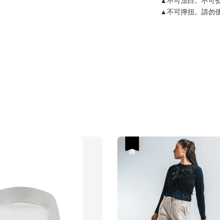
▲不可擰扭。請勿
優惠