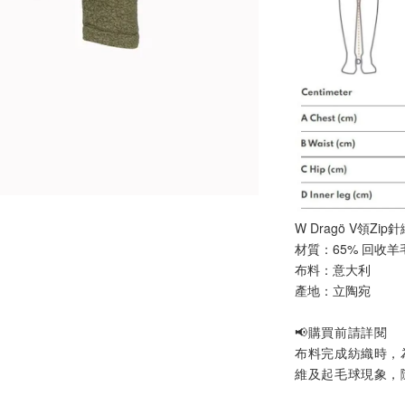
W Dragö V領Zi
材質：65% 回收羊毛
布料：意大利
產地：立陶宛
📢購買前請詳閱
布料完成紡織時，
維及起毛球現象，