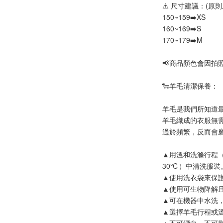
⚠️ 尺寸建議：(原則
150~159➡️XS
160~169➡️S
170~179➡️M
📢
商品顏色會因拍
🐑羊毛清潔保養：
羊毛是我們所知道
羊毛織成的衣服無
過於頻繁，反而會
▲用溫和洗滌行程
30℃）中清洗服裝
▲使用洗衣袋來保
▲使用可生物降解
▲可在機器中水洗
▲選擇羊毛行程或
▲不可漂白。不可