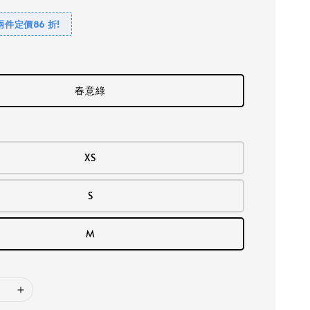
兩件定價86 折!
春意綠
XS
S
M