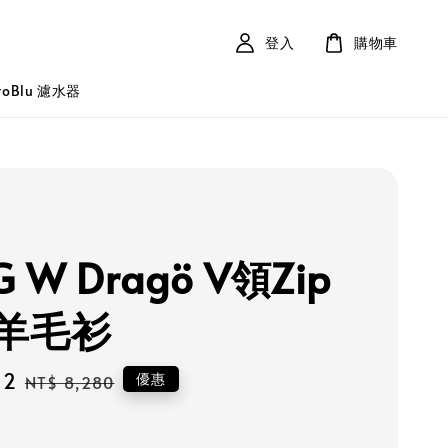
登入
購物車
roBlu 濾水器
G W Dragö V領Zip
羊毛衫
52
Regular
優惠
NT$ 8,280
price