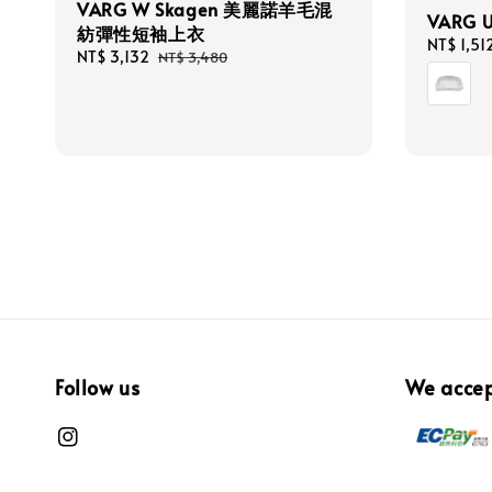
VARG W Skagen 美麗諾羊毛混
VARG 
紡彈性短袖上衣
Sale
NT$ 1,51
Sale
NT$ 3,132
Regular
NT$ 3,480
price
price
price
Follow us
We acce