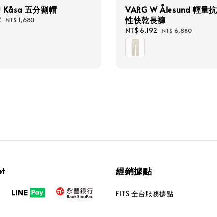
U Kåsa 五分割帽
VARG W Ålesund 輕量
性快乾長褲
2
Regular
NT$ 1,680
price
Sale
NT$ 6,192
Regular
NT$ 6,880
price
price
pt
經銷據點
FITS 全台服務據點