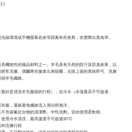
上)
照光線環境或手機螢幕色差等因素有所差異，依實際出貨為準
。
最具機能性的織品材料之一。羊毛具有天然的防汙及防臭效果，以
需經常洗滌。偶爾將衣服拿出來晾曬，去除上面的異味即可。洗滌
磨損羊毛纖維。
（最好是清洗羊毛服裝的行程），在冷水（水溫最高不可超過
。
護衣服，還能避免纖維流入湖泊和海洋。
且不含碳氟化合物的清潔劑、中性洗劑。切勿使用柔軟精。
，使用冷水清洗，最高溫度不可超過30℃
溫和洗滌行程
熨燙。不可翻滾烘乾，請平放晾乾或輕柔懸掛晾乾