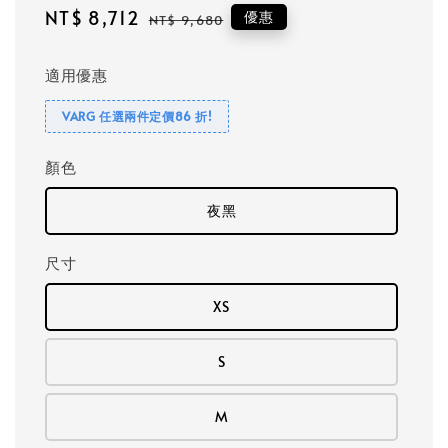
Sale
NT$ 8,712
Regular
優惠
NT$ 9,680
price
price
適用優惠
VARG 任選兩件定價86 折!
顏色
夜黑
尺寸
XS
S
M