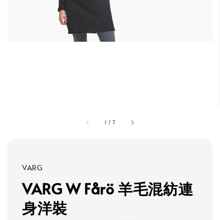
1
/
7
VARG
VARG W Fårö 羊毛混紡連
身洋裝