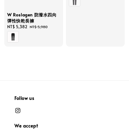
W Roslagen 防潑水四向
彈性快乾長褲
Sale
NT$ 5,382
Regular
NT$ 5,980
price
price
Follow us
We accept