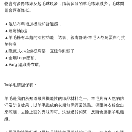
物會有多餘纖維及起毛球現象，隨著多餘的羊毛纖維減少，毛球問
題會逐漸降低。
▲混紡布料增加機能和舒適感，
▲連肩袖設計 
▲羊毛擁有卓越的溫控功能，透氣、親膚舒適‧羊毛天然角蛋白可抗
菌抑臭
▲隱藏式小拉鍊從肩部一直延伸到頸子
▲金屬Logo壓扣。
▲Varg 編織掛衣環。
🐑羊毛清潔保養：
羊毛是我們所知道最具機能性的織品材料之一。羊毛具有天然的防
汙及防臭效果，以羊毛織成的衣服無需經常洗滌。偶爾將衣服拿出
來晾曬，去除上面的異味即可。洗滌過於頻繁，反而會磨損羊毛纖
維。
▲用溫和洗滌行程（最好是清洗羊毛服裝的行程），在冷水（水溫