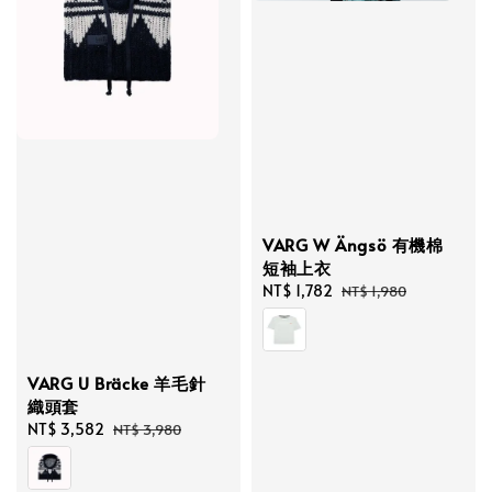
VARG W Ängsö 有機棉
短袖上衣
Sale
NT$ 1,782
Regular
NT$ 1,980
price
price
VARG U Bräcke 羊毛針
織頭套
Sale
NT$ 3,582
Regular
NT$ 3,980
price
price