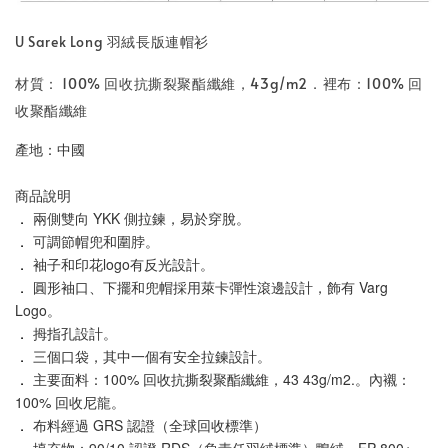
U Sarek Long 羽絨長版連帽衫
材質： 100% 回收抗撕裂聚酯纖維，43g/m2．裡布：100% 回
收聚酯纖維
產地：中國
商品說明
．
兩側雙向 YKK 側拉鍊，易於穿脫。
．
可調節帽兜和圍脖。
．
袖子和印花logo有反光設計。
．
圓形袖口、下擺和兜帽採用萊卡彈性滾邊設計，飾有 Varg 
Logo。
．
拇指孔設計。
．
三個口袋，其中一個有安全拉鍊設計。
．
主要面料：100% 回收抗撕裂聚酯纖維，43 43g/m2.。內襯：
100% 回收尼龍。
．
布料經過 GRS 認證（全球回收標準）
．
填充物：90/10 認證 RDS（負責任羽絨標準）鴨絨，FP 800+