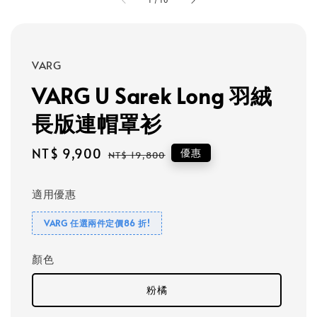
1
/
10
VARG
VARG U Sarek Long 羽絨
長版連帽罩衫
Sale
NT$ 9,900
Regular
優惠
NT$ 19,800
price
price
適用優惠
VARG 任選兩件定價86 折!
顏色
粉橘