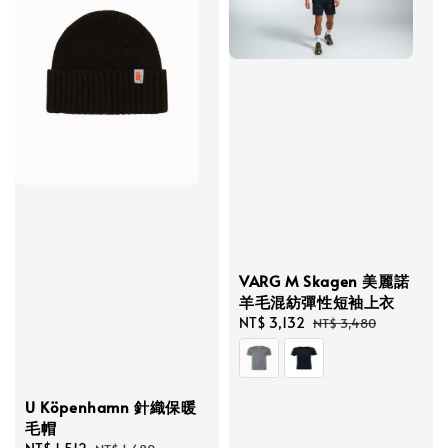
VARG M Skagen 美麗諾
羊毛混紡彈性短袖上衣
Sale
NT$ 3,132
Regular
NT$ 3,480
price
price
U Köpenhamn 針織保暖
毛帽