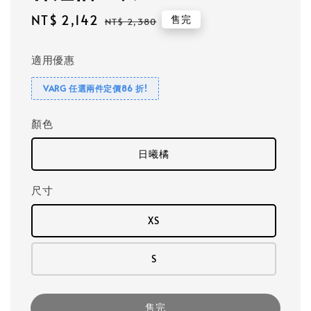
Sale
NT$ 2,142
Regular
售完
NT$ 2,380
price
price
適用優惠
VARG 任選兩件定價86 折!
顏色
日曦橘
尺寸
XS
S
售完