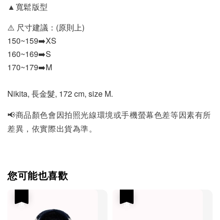
▲寬鬆版型
⚠️ 尺寸建議：(原則上)
150~159➡️XS
160~169➡️S
170~179➡️M
Nikita, 長金髮, 172 cm, size M.
📢商品顏色會因拍照光線環境或手機螢幕色差等因素有所
差異，依實際出貨為準。
您可能也喜歡
優惠
優惠