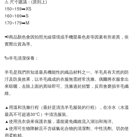
⚠️ 尺寸建議：(原則上)
150~159➡️XS
160~169➡️S
170~179➡️M
📢
商品顏色會因拍照光線環境或手機螢幕色差等因素有所差異，依
實際出貨為準
。
🐑羊毛清潔保養：
羊毛是我們所知道最具機能性的織品材料之一。羊毛具有天然的防
汙及防臭效果，以羊毛織成的衣服無需經常洗滌。偶爾將衣服拿出
來晾曬，去除上面的異味即可。洗滌過於頻繁，反而會磨損羊毛纖
維。
▲用溫和洗滌行程（最好是清洗羊毛服裝的行程），在冷水（水溫
最高不可超過30℃）中清洗服裝。
▲使用洗衣袋來保護衣服，還能避免纖維流入湖泊和海洋。
▲使用可生物降解且不含碳氟化合物的清潔劑、中性洗劑。切勿使
用柔軟精。