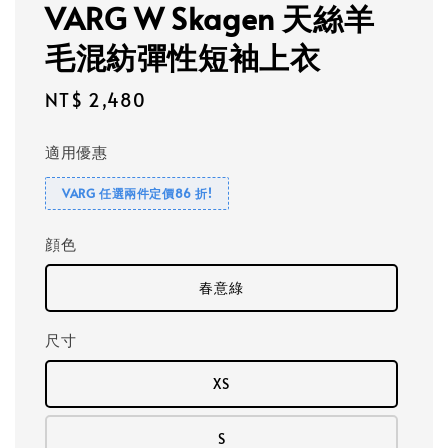
VARG W Skagen 天絲羊
毛混紡彈性短袖上衣
Regular
NT$ 2,480
price
適用優惠
VARG 任選兩件定價86 折!
顔色
春意綠
尺寸
XS
S