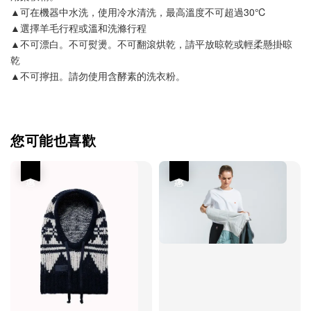
▲可在機器中水洗，使用冷水清洗，最高溫度不可超過30℃
▲選擇羊毛行程或溫和洗滌行程
▲不可漂白。不可熨燙。不可翻滾烘乾，請平放晾乾或輕柔懸掛晾
乾
▲不可擰扭。請勿使用含酵素的洗衣粉。
您可能也喜歡
優惠
優惠