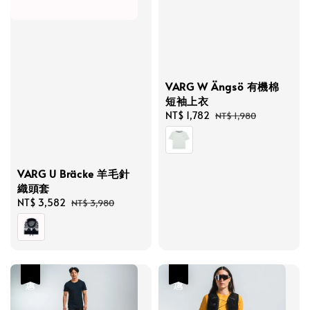
VARG W Ängsö 有機棉
短袖上衣
Sale
NT$ 1,782
Regular
NT$ 1,980
price
price
VARG U Bräcke 羊毛針
織頭套
Sale
NT$ 3,582
Regular
NT$ 3,980
price
price
優惠
優惠