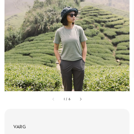
1
/
6
VARG