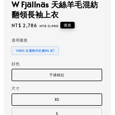
W Fjällnäs 天絲羊毛混紡
翻領長袖上衣
Sale
NT$ 2,786
Regular
優惠
NT$ 3,980
price
price
適用優惠
VARG 任選兩件定價86 折!
顔色
千禧粉紅
尺寸
XS
S