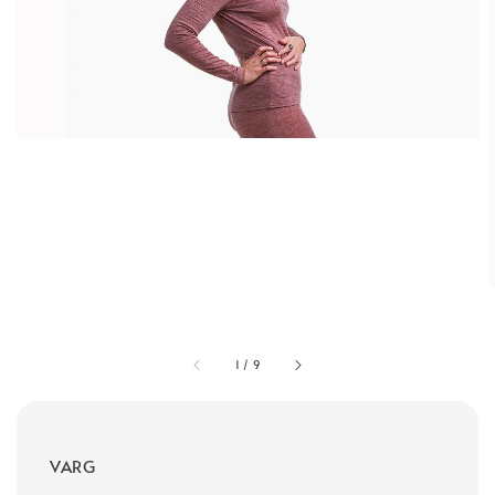
1
/
9
VARG