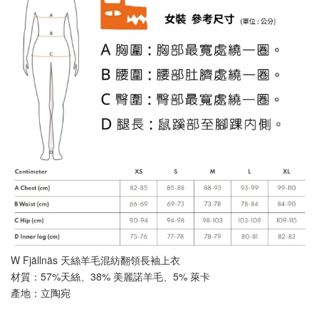
W Fjällnäs 天絲羊毛混紡翻領長袖上衣
材質：57%天絲、38% 美麗諾羊毛、5% 萊卡 
產地：立陶宛