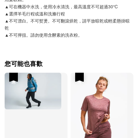
▲可在機器中水洗，使用冷水清洗，最高溫度不可超過30℃
▲選擇羊毛行程或溫和洗滌行程
▲不可漂白。不可熨燙。不可翻滾烘乾，請平放晾乾或輕柔懸掛晾
乾
▲不可擰扭。請勿使用含酵素的洗衣粉。
您可能也喜歡
優惠
優惠