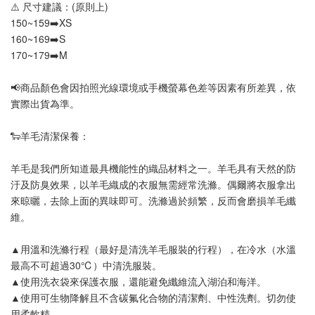
⚠️ 尺寸建議：(原則上)
150~159➡️XS
160~169➡️S
170~179➡️M
📢
商品顏色會因拍照光線環境或手機螢幕色差等因素有所差異，依
實際出貨為準
。
🐑羊毛清潔保養：
羊毛是我們所知道最具機能性的織品材料之一。羊毛具有天然的防
汙及防臭效果，以羊毛織成的衣服無需經常洗滌。偶爾將衣服拿出
來晾曬，去除上面的異味即可。洗滌過於頻繁，反而會磨損羊毛纖
維。
▲用溫和洗滌行程（最好是清洗羊毛服裝的行程），在冷水（水溫
最高不可超過30℃）中清洗服裝。
▲使用洗衣袋來保護衣服，還能避免纖維流入湖泊和海洋。
▲使用可生物降解且不含碳氟化合物的清潔劑、中性洗劑。切勿使
用柔軟精。