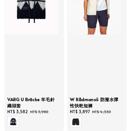
VARG U Bräcke 羊毛針
W Rådmansö 防潑水彈
織頭套
性快乾短褲
Sale
NT$ 3,582
Regular
Sale
NT$ 3,897
Regular
NT$ 3,980
NT$ 4,330
price
price
price
price