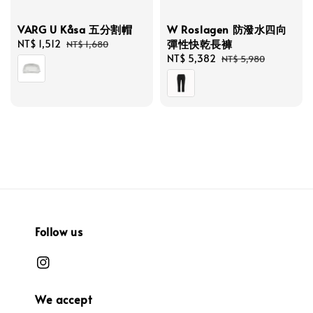
VARG U Kåsa 五分割帽
W Roslagen 防潑水四向
彈性快乾長褲
Sale
NT$ 1,512
Regular
NT$ 1,680
price
price
Sale
NT$ 5,382
Regular
NT$ 5,980
price
price
Follow us
We accept