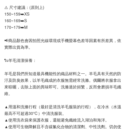
⚠️ 尺寸建議：(原則上)
150~159➡️XS
160~169➡️S
170~179➡️M
📢
商品顏色會因拍照光線環境或手機螢幕色差等因素有所差異，依
實際出貨為準
。
🐑羊毛清潔保養：
羊毛是我們所知道最具機能性的織品材料之一。羊毛具有天然的防
汙及防臭效果，以羊毛織成的衣服無需經常洗滌。偶爾將衣服拿出
來晾曬，去除上面的異味即可。洗滌過於頻繁，反而會磨損羊毛纖
維。
▲用溫和洗滌行程（最好是清洗羊毛服裝的行程），在冷水（水溫
最高不可超過30℃）中清洗服裝。
▲使用洗衣袋來保護衣服，還能避免纖維流入湖泊和海洋。
▲使用可生物降解且不含碳氟化合物的清潔劑、中性洗劑。切勿使