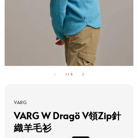
1
/
5
VARG
VARG W Dragö V領Zip針
織羊毛衫