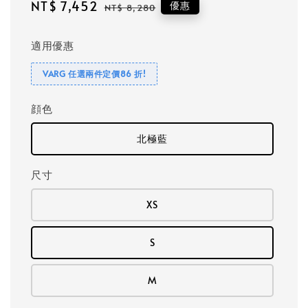
Sale
NT$ 7,452
Regular
優惠
NT$ 8,280
price
price
適用優惠
VARG 任選兩件定價86 折!
顔色
北極藍
尺寸
XS
S
M