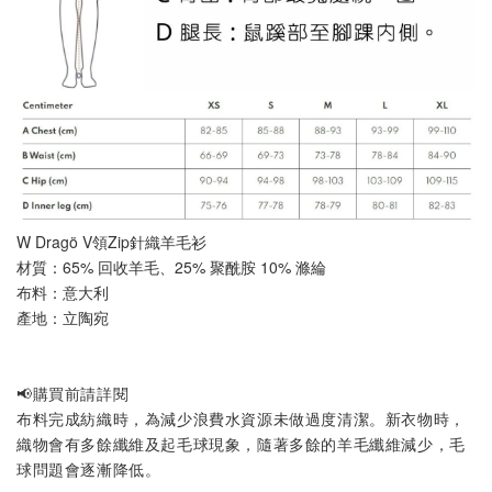
W Dragö V領Zip針織羊毛衫
材質：65% 回收羊毛、25% 聚酰胺 10% 滌綸
布料：意大利
產地：立陶宛
📢購買前請詳閱
布料完成紡織時，為減少浪費水資源未做過度清潔。新衣物時，
織物會有多餘纖維及起毛球現象，隨著多餘的羊毛纖維減少，毛
球問題會逐漸降低。