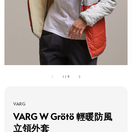
1
/
9
VARG
VARG W Grötö 輕暖防風
立領外套