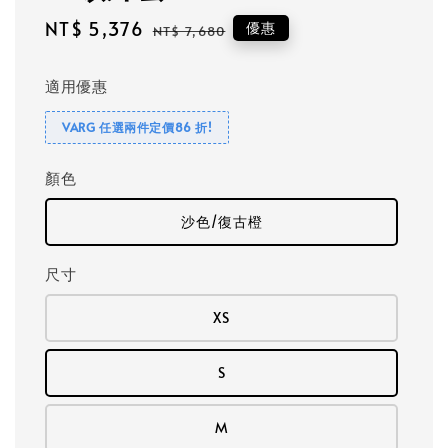
Sale
NT$ 5,376
Regular
優惠
NT$ 7,680
price
price
適用優惠
VARG 任選兩件定價86 折!
顏色
沙色/復古橙
尺寸
XS
S
M