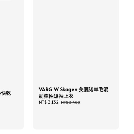
VARG W Skagen 美麗諾羊毛混
性快乾
紡彈性短袖上衣
Sale
NT$ 3,132
Regular
NT$ 3,480
price
price