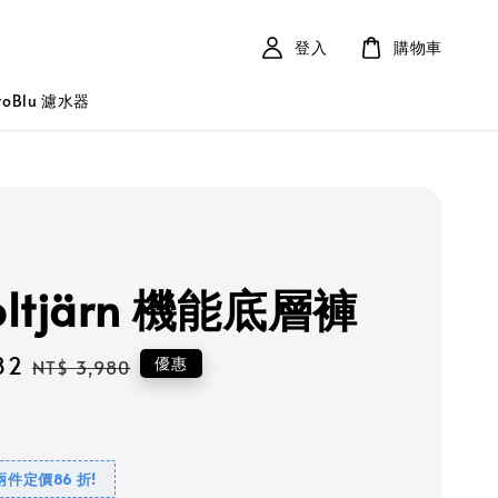
登入
購物車
roBlu 濾水器
oltjärn 機能底層褲
82
Regular
優惠
NT$ 3,980
price
兩件定價86 折!