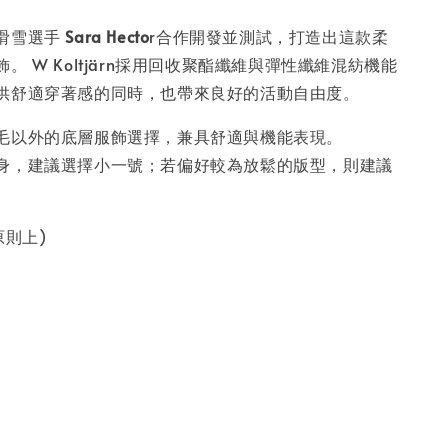
滑雪選手
Sara Hecto
r合作開發並測試，打造出這款柔
。 W Koltjärn採用回收聚酯纖維與彈性纖維混紡機能
供舒適穿著感的同時，也帶來良好的活動自由度。
毛以外的底層服飾選擇，兼具舒適與機能表現。
身，建議選擇小一號；若偏好較為放鬆的版型，則建議
原則上)