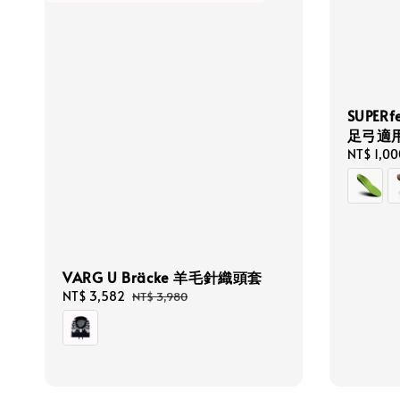
SUPER
足弓適用
Regular
NT$ 1,00
price
VARG U Bräcke 羊毛針織頭套
Sale
NT$ 3,582
Regular
NT$ 3,980
price
price