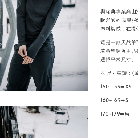
與瑞典專業高山
軟舒適的底層服飾
布料製成，在提
這是一款天然羊
若希望穿著更貼
選擇平常尺寸。
⚠️ 尺寸建議：(
150~159➡️XS
160~169➡️S
170~179➡️M