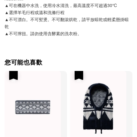
▲可在機器中水洗，使用冷水清洗，最高溫度不可超過30℃
▲選擇羊毛行程或溫和洗滌行程
▲不可漂白。不可熨燙。不可翻滾烘乾，請平放晾乾或輕柔懸掛晾
乾
▲不可擰扭。請勿使用含酵素的洗衣粉。
您可能也喜歡
優惠
優惠