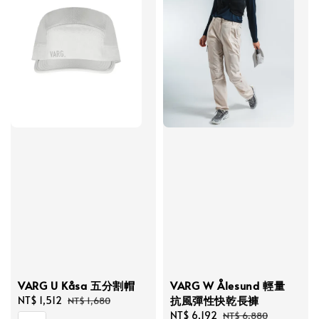
VARG U Kåsa 五分割帽
VARG W Ålesund 輕量
抗風彈性快乾長褲
Sale
NT$ 1,512
Regular
NT$ 1,680
price
price
Sale
NT$ 6,192
Regular
NT$ 6,880