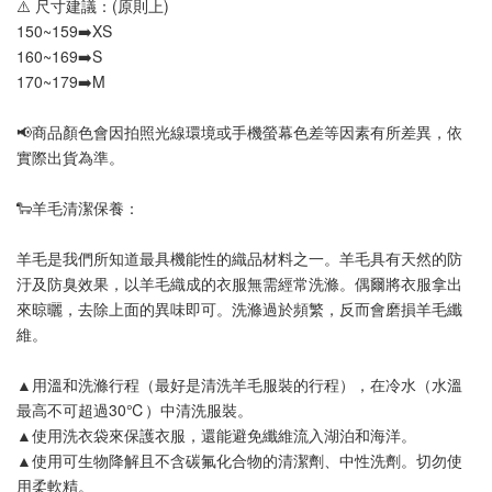
⚠️ 尺寸建議：(原則上)
150~159➡️XS
160~169➡️S
170~179➡️M
📢
商品顏色會因拍照光線環境或手機螢幕色差等因素有所差異，依
實際出貨為準
。
🐑羊毛清潔保養：
羊毛是我們所知道最具機能性的織品材料之一。羊毛具有天然的防
汙及防臭效果，以羊毛織成的衣服無需經常洗滌。偶爾將衣服拿出
來晾曬，去除上面的異味即可。洗滌過於頻繁，反而會磨損羊毛纖
維。
▲用溫和洗滌行程（最好是清洗羊毛服裝的行程），在冷水（水溫
最高不可超過30℃）中清洗服裝。
▲使用洗衣袋來保護衣服，還能避免纖維流入湖泊和海洋。
▲使用可生物降解且不含碳氟化合物的清潔劑、中性洗劑。切勿使
用柔軟精。