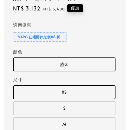
Sale
NT$ 3,132
Regular
優惠
NT$ 3,480
price
price
適用優惠
VARG 任選兩件定價86 折!
顏色
鎏金
尺寸
XS
S
M