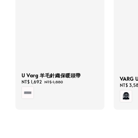
U Varg 羊毛針織保暖頭帶
VARG 
Sale
NT$ 1,692
Regular
NT$ 1,880
Sale
NT$ 3,5
price
price
price