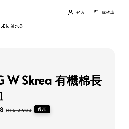
登入
購物車
roBlu 濾水器
G W Skrea 有機棉長
恤
88
Regular
優惠
NT$ 2,980
price