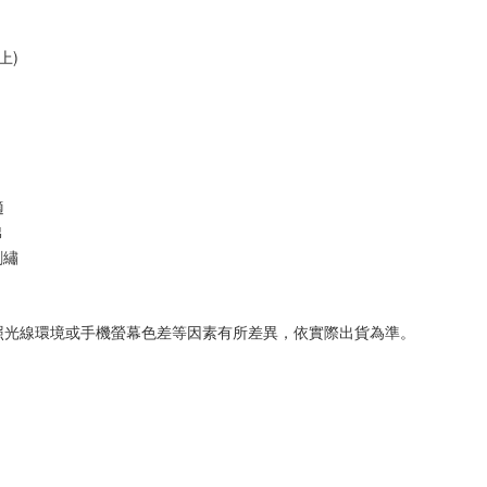
上)
適
 
刺繡
拍照光線環境或手機螢幕色差等因素有所差異，依實際出貨為準。