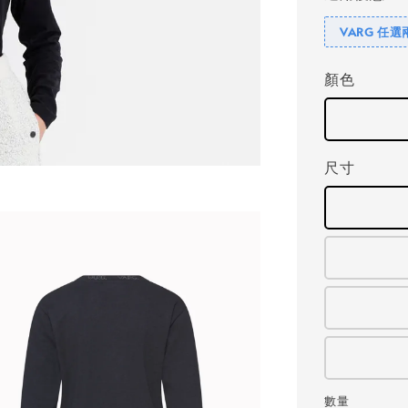
VARG 任選
顏色
尺寸
數量