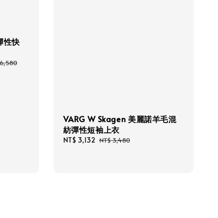
袋彈性快
ular
6,580
e
VARG W Skagen 美麗諾羊毛混
紡彈性短袖上衣
Sale
NT$ 3,132
Regular
NT$ 3,480
price
price