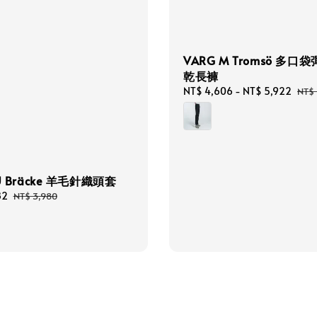
VARG M Tromsö 多口
乾長褲
Sale
NT$ 4,606
-
NT$ 5,922
Reg
NT$ 
price
pric
U Bräcke 羊毛針織頭套
82
Regular
NT$ 3,980
price