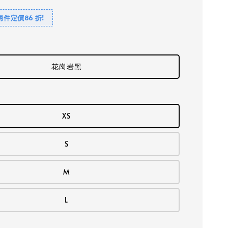
兩件定價86 折!
花崗岩黑
XS
S
M
L