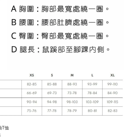
袖T恤
 