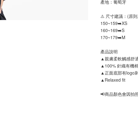
產地：葡萄牙
⚠️ 尺寸建議：(原則
150~159➡️XS
160~169➡️S
170~179➡️M
產品說明
▲親膚柔軟觸感舒
▲100% 針織有機棉
▲正面底部有logo
▲Relaxed fit
📢商品顏色會因