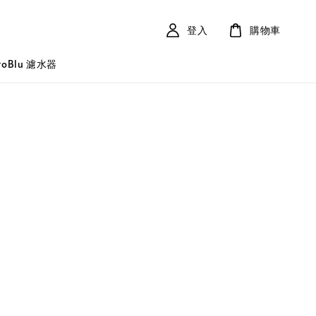
登入
購物車
roBlu 濾水器