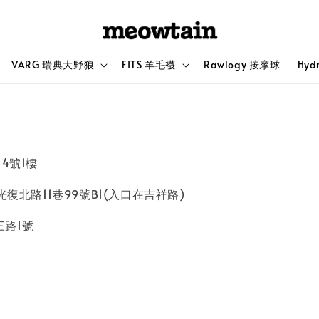
VARG 瑞典大野狼
FITS 羊毛襪
Rawlogy 按摩球
Hyd
14號1樓
區光復北路11巷99號B1(入口在吉祥路)
德三路1號