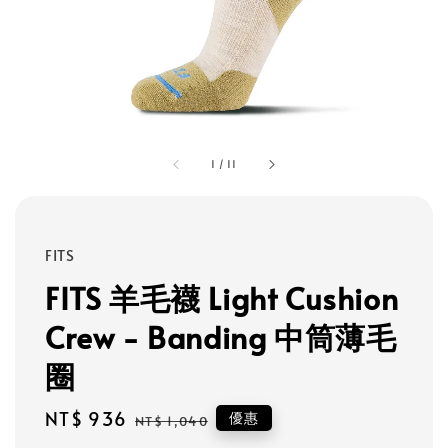
1
/
11
FITS
FITS 羊毛襪 Light Cushion
Crew - Banding 中筒薄毛
圈
Sale
NT$ 936
Regular
優惠
NT$ 1,040
price
price