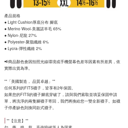
產品規格
● Light Cushion厚底分布 腳底
● Merino Wool-美麗諾羊毛 65%
● Nylon-尼龍 27%
● Polyester-聚脂纖維 6%
● Lycra-彈性纖維 2%
📢
商品顏色會因拍照光線環境或手機螢幕色差等因素有所差異，依
實際出貨為準
。
**「美國製造， 品質卓越」**
任何系列的FITS襪子，皆享有2年保固。
如果您的FITS的襪子腳底穿破了，請與我們索取並填妥保固申請
單，將洗淨的兩隻腳襪子寄回，我們將換給您一雙全新襪子。如襪
子停產缺色則換同款式襪子
。
 **【
注意
】**
勾、撕、燒、剪、毛孩咬破等人為因素。