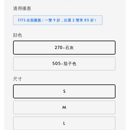
適用優惠
FITS 全面優惠：一雙 9 折，任選 2 雙享 85 折！
顔色
270-石灰
505-茄子色
尺寸
S
M
L