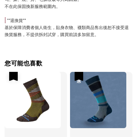
不在此保固換新服務範圍內。
 **
退換貨
**
基於保障消費者個人衛生，貼身衣物、襪類商品售出後恕不接受退
換貨服務，不提供拆封試穿，購買前請多加留意。
您可能也喜歡
優惠
優惠