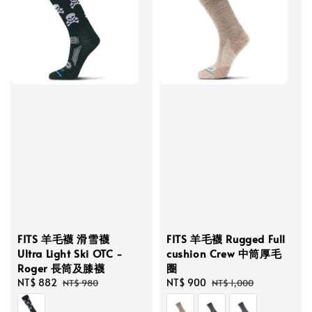
FITS 羊毛襪 滑雪襪
FITS 羊毛襪 Rugged Full
Ultra Light Ski OTC -
cushion Crew 中筒厚毛
Roger 長筒及膝襪
圈
Sale
NT$ 882
Regular
Sale
NT$ 900
Regular
NT$ 980
NT$ 1,000
price
price
price
price