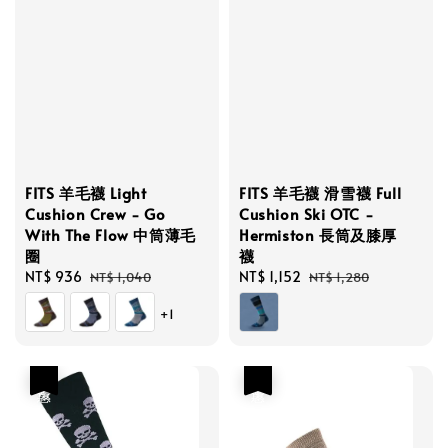
FITS 羊毛襪 Light
FITS 羊毛襪 滑雪襪 Full
Cushion Crew - Go
Cushion Ski OTC -
With The Flow 中筒薄毛
Hermiston 長筒及膝厚
圈
襪
Sale
NT$ 936
Regular
Sale
NT$ 1,152
Regular
NT$ 1,040
NT$ 1,280
price
price
price
price
+1
優惠
優惠