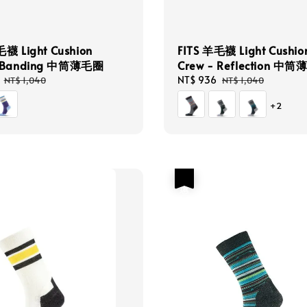
毛襪 Light Cushion
FITS 羊毛襪 Light Cushio
- Banding 中筒薄毛圈
Crew - Reflection 中
Regular
Sale
NT$ 936
Regular
NT$ 1,040
NT$ 1,040
price
price
price
+2
優惠