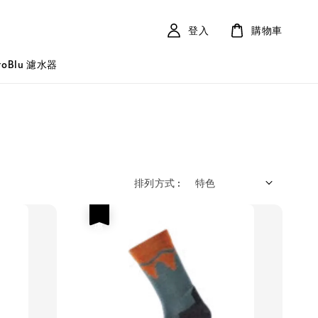
登入
購物車
roBlu 濾水器
排列方式 :
優惠