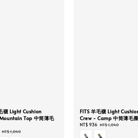
毛襪 Light Cushion
FITS 羊毛襪 Light Cushio
 Mountain Top 中筒薄毛
Crew - Camp 中筒薄毛
Sale
NT$ 936
Regular
NT$ 1,040
price
price
Regular
NT$ 1,040
price