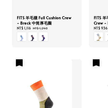
FITS 羊毛襪 Full Cushion Crew
FITS 羊
- Breck 中筒厚毛圈
Crew 
Sale
NT$ 1,116
Regular
Sale
NT$ 936
NT$ 1,240
price
price
price
優惠
優惠