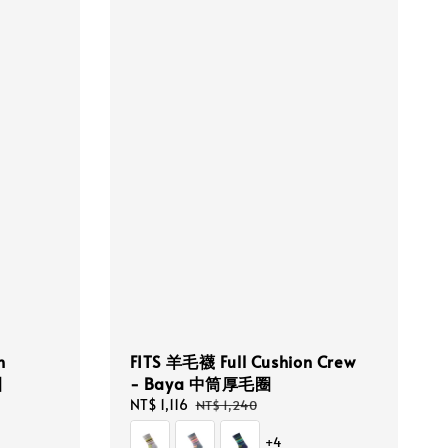
n
FITS 羊毛襪 Full Cushion Crew
圈
- Baya 中筒厚毛圈
Sale
NT$ 1,116
Regular
NT$ 1,240
price
price
+4