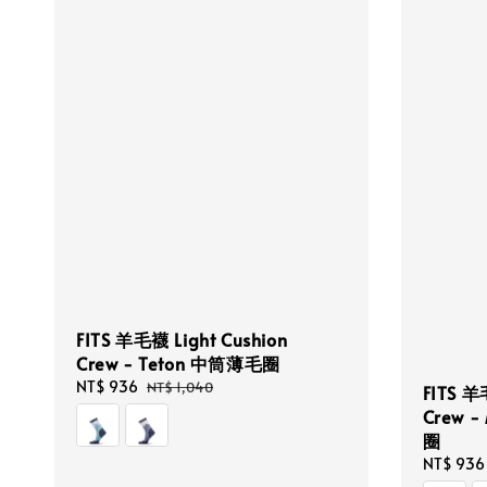
FITS 羊毛襪 Light Cushion
Crew - Teton 中筒薄毛圈
Sale
NT$ 936
Regular
NT$ 1,040
FITS 羊
price
price
Crew -
圈
Sale
NT$ 936
price