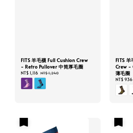
FITS 羊毛襪 Full Cushion Crew
FITS 羊
- Retro Pullover 中筒厚毛圈
Crew -
薄毛圈
Sale
NT$ 1,116
Regular
NT$ 1,240
price
price
Sale
NT$ 936
price
優惠
優惠