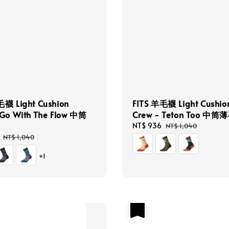
毛襪 Light Cushion
FITS 羊毛襪 Light Cushio
 Go With The Flow 中筒
Crew - Teton Too 中
Sale
NT$ 936
Regular
NT$ 1,040
price
price
Regular
NT$ 1,040
price
+1
優惠