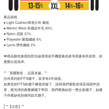
產品規格
● Light Cushion厚底分布 
腳底
● Merino Wool-美麗諾羊毛 65%
● Nylon-尼龍 27%
● Polyester-聚脂纖維 6%
● Lycra-彈性纖維 2%
📢
商品顏色會因拍照光線環境或手機螢幕色差等因素有所差異，依
實際出貨為準
。
**「美國製造， 品質卓越」**
任何系列的FITS襪子，皆享有2年保固。
如果您的FITS的襪子腳底穿破了，請與我們索取並填妥保固申請
單，將洗淨的兩隻腳襪子寄回，我們將換給您一雙全新襪子。如襪
子停產缺色則換同款式襪子
。
 **【
注意
】**