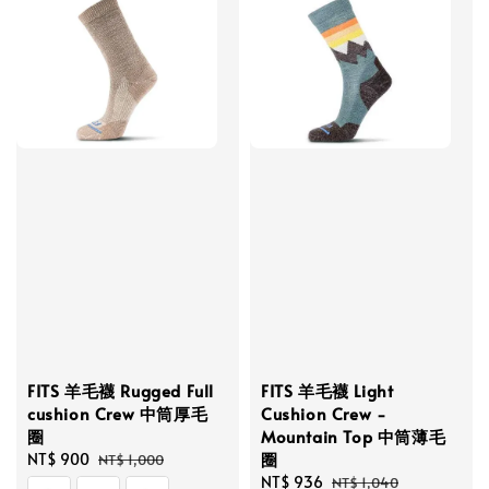
FITS 羊毛襪 Rugged Full
FITS 羊毛襪 Light
cushion Crew 中筒厚毛
Cushion Crew -
圈
Mountain Top 中筒薄毛
圈
Sale
NT$ 900
Regular
NT$ 1,000
price
price
Sale
NT$ 936
Regular
NT$ 1,040