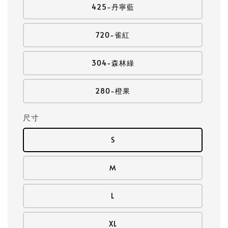
425-丹寧藍
720-雀紅
304-森林綠
280-橙果
尺寸
S
M
L
XL