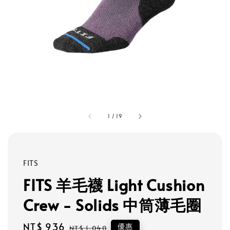
1
/
19
FITS
FITS 羊毛襪 Light Cushion
Crew - Solids 中筒薄毛圈
Sale
NT$ 936
Regular
優惠
NT$ 1,040