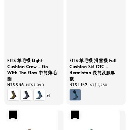
FITS 羊毛襪 Light
FITS 羊毛襪 滑雪襪 Full
Cushion Crew - Go
Cushion Ski OTC -
With The Flow 中筒薄毛
Hermiston 長筒及膝厚
圈
襪
Sale
NT$ 936
Regular
Sale
NT$ 1,152
Regular
NT$ 1,040
NT$ 1,280
price
price
price
price
+1
優惠
優惠