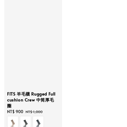
FITS 羊毛襪 Rugged Full
cushion Crew 中筒厚毛
圈
Sale
NT$ 900
Regular
NT$ 1,000
price
price