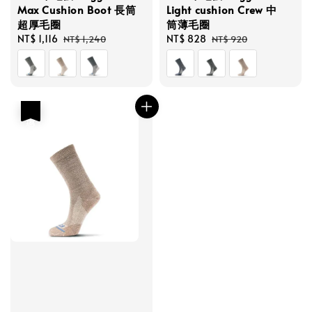
Max Cushion Boot 長筒
Light cushion Crew 中
超厚毛圈
筒薄毛圈
Sale
NT$ 1,116
Regular
Sale
NT$ 828
Regular
NT$ 1,240
NT$ 920
price
price
price
price
優惠