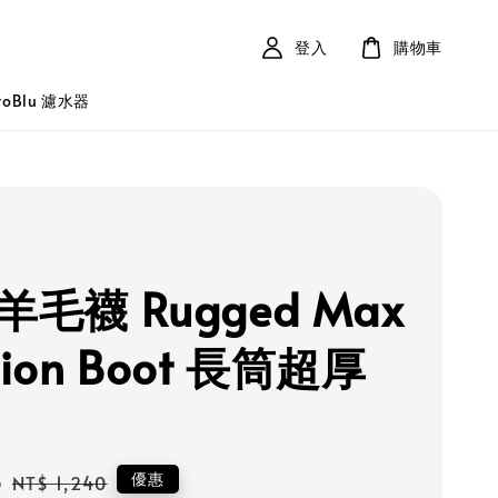
登入
購物車
roBlu 濾水器
S 羊毛襪 Rugged Max
hion Boot 長筒超厚
6
Regular
優惠
NT$ 1,240