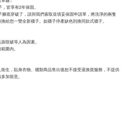
質卓越」**
襪子，皆享有2年保固。
襪子腳底穿破了，請與我們索取並填妥保固申請單，將洗淨的兩隻
將換給您一雙全新襪子。如襪子停產缺色則換同款式襪子
。
毛孩咬破等人為因素。
務範圍內。
人衛生，貼身衣物、襪類商品售出後恕不接受退換貨服務，不提供
請多加留意。