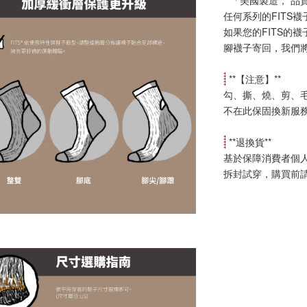
**「美國製造， 品
任何系列的FITS
如果您的FITS的
腳襪子寄回，我們
 **【
注意
】**
勾、撕、燒、剪、
不在此保固換新服
 **
退換貨
**
基於保障消費者個
拆封試穿，購買前