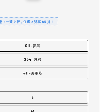
price
優惠：一雙 9 折，任選 2 雙享 85 折！
011-炭黑
234-淺棕
411-海軍藍
S
M