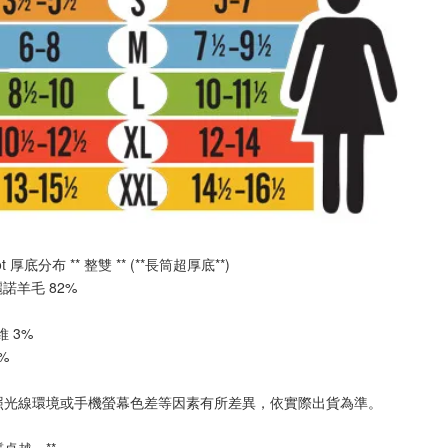
oot 厚底分布 ** 
整雙
 ** (**長筒
超厚底
**)
美麗諾羊毛 82%
纖維 3%
2%
照光線環境或手機螢幕色差等因素有所差異，依實際出貨為準
。