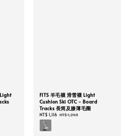
ight
FITS 羊毛襪 滑雪襪 Light
acks
Cushion Ski OTC - Board
Tracks 長筒及膝薄毛圈
Sale
NT$ 1,116
Regular
NT$ 1,240
price
price