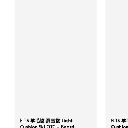
FITS 羊毛襪 滑雪襪 Light
FITS 羊
Cushion Ski OTC - Board
Cushion