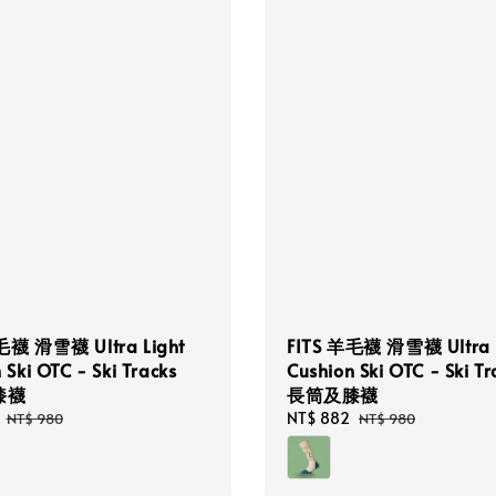
毛襪 滑雪襪 Ultra Light
FITS 羊毛襪 滑雪襪 Ultra L
 Ski OTC - Ski Tracks
Cushion Ski OTC - Ski Tr
膝襪
長筒及膝襪
Regular
Sale
NT$ 882
Regular
NT$ 980
NT$ 980
price
price
price