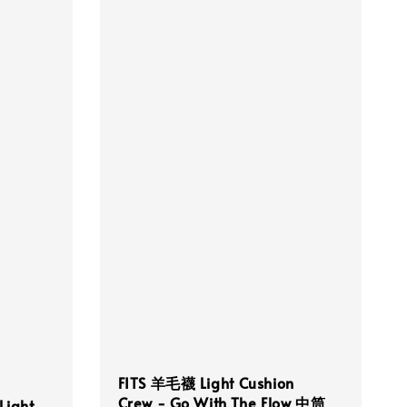
FITS 羊毛襪 Light Cushion
Crew - Go With The Flow 中筒
ight