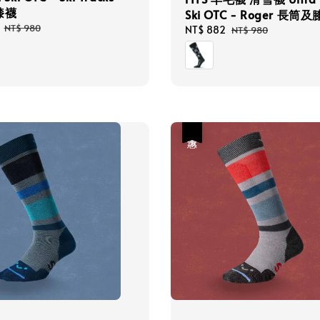
膝襪
Ski OTC - Roger 長筒
Regular
NT$ 980
Sale
NT$ 882
Regular
NT$ 980
price
price
price
優惠