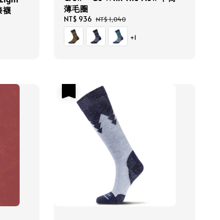
薄毛圈
及膝襪
Sale
NT$ 936
Regular
NT$ 1,040
price
price
+1
優惠