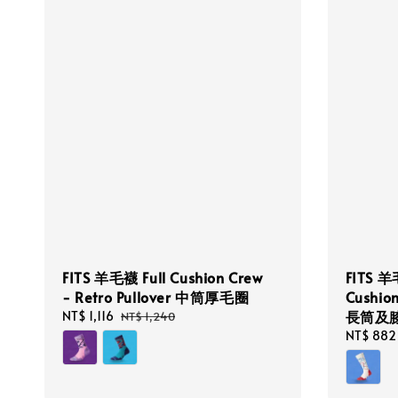
FITS 羊毛襪 Full Cushion Crew
FITS 羊
- Retro Pullover 中筒厚毛圈
Cushion
長筒及
Sale
NT$ 1,116
Regular
NT$ 1,240
price
price
Sale
NT$ 882
price