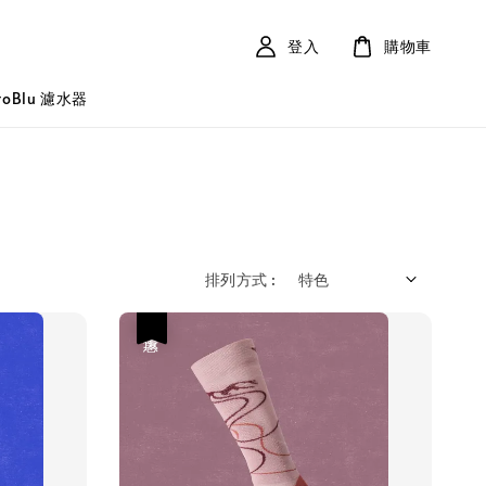
登入
購物車
roBlu 濾水器
排列方式 :
優惠