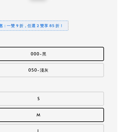
price
優惠：一雙 9 折，任選 2 雙享 85 折！
000-黑
050-淺灰
S
M
L