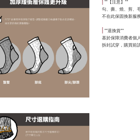
 **【
注意
】**
勾、撕、燒、剪、
不在此保固換新服
 **
退換貨
**
基於保障消費者個
拆封試穿，購買前