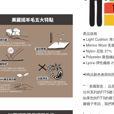
產品規格
● Light Cushion
● Merino Wool-
● Nylon-尼龍 27%
● Polyester-聚脂
● Lycra-彈性纖維 
📢
商品顏色會因拍
**「美國製造， 品
任何系列的FITS
如果您的FITS的
腳襪子寄回，我們