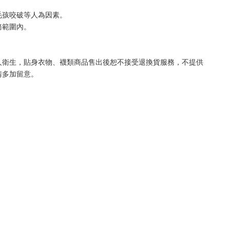
毛孩咬破等人為因素。
務範圍內。
人衛生，貼身衣物、襪類商品售出後恕不接受退換貨服務，不提供
請多加留意。