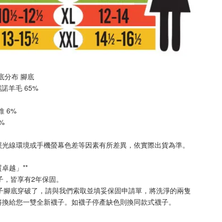
 厚底分布 
腳底
美麗諾羊毛 65%
纖維 6%
2%
照光線環境或手機螢幕色差等因素有所差異，依實際出貨為準
。
質卓越」**
襪子，皆享有2年保固。
襪子腳底穿破了，請與我們索取並填妥保固申請單，將洗淨的兩隻
將換給您一雙全新襪子。如襪子停產缺色則換同款式襪子
。