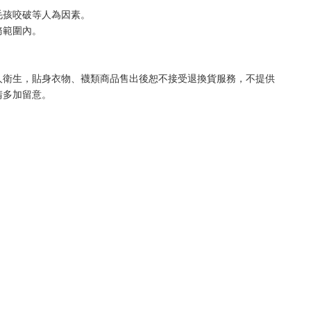
毛孩咬破等人為因素。
務範圍內。
人衛生，貼身衣物、襪類商品售出後恕不接受退換貨服務，不提供
請多加留意。