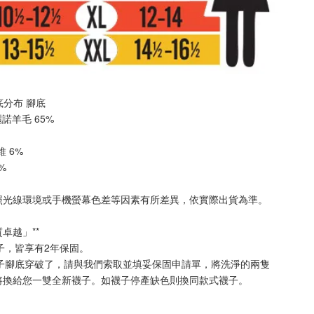
厚底分布 
腳底
美麗諾羊毛 65%
纖維 6%
2%
照光線環境或手機螢幕色差等因素有所差異，依實際出貨為準
。
質卓越」**
襪子，皆享有2年保固。
襪子腳底穿破了，請與我們索取並填妥保固申請單，將洗淨的兩隻
將換給您一雙全新襪子。如襪子停產缺色則換同款式襪子
。