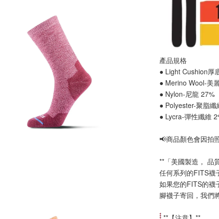
產品規格
● Light Cushion
● Merino Wool-
● Nylon-尼龍 27%
● Polyester-聚脂
● Lycra-彈性纖維 
📢
商品顏色會因拍
**「美國製造， 品
任何系列的FITS
如果您的FITS的
腳襪子寄回，我們
 **【
注意
】**