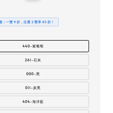
price
優惠：一雙 9 折，任選 2 雙享 85 折！
440-紫葡萄
261-石灰
000-黑
011-炭黑
404-海洋藍