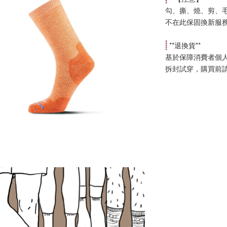
勾、撕、燒、剪、
不在此保固換新服
 **
退換貨
**
基於保障消費者個
拆封試穿，購買前