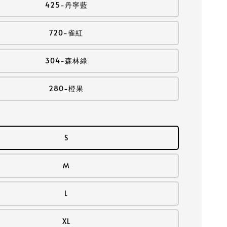
425-丹寧藍
720-雀紅
304-森林綠
280-橙果
S
M
L
XL