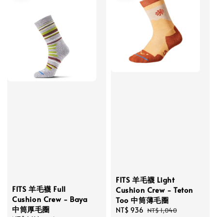
FITS 羊毛襪 Light
FITS 羊毛襪 Full
Cushion Crew - Teton
Cushion Crew - Baya
Too 中筒薄毛圈
中筒厚毛圈
Sale
NT$ 936
Regular
NT$ 1,040