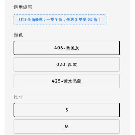
適用優惠
FITS 全面優惠：一雙 9 折，任選 2 雙享 85 折！
顔色
406-暴風灰
020-鈦灰
425-紫水晶蘭
尺寸
S
M