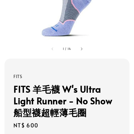
1
/
14
FITS
FITS 羊毛襪 W's Ultra
Light Runner - No Show
船型襪超輕薄毛圈
Regular
NT$ 600
price