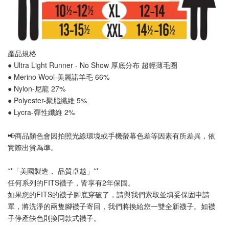
產品規格
● Ultra Light Runner - No Show 厚底分布 
超輕薄毛圈
● Merino Wool-美麗諾羊毛 66%
● Nylon-尼龍 27%
● Polyester-聚脂纖維 5%
● Lycra-彈性纖維 2%
📢
商品顏色會因拍照光線環境或手機螢幕色差等因素有所差異，依
實際出貨為準
。
**「美國製造， 品質卓越」**
任何系列的FITS襪子，皆享有2年保固。
如果您的FITS的襪子腳底穿破了，請與我們索取並填妥保固申請
單，將洗淨的兩隻腳襪子寄回，我們將換給您一雙全新襪子。如襪
子停產缺色則換同款式襪子
。