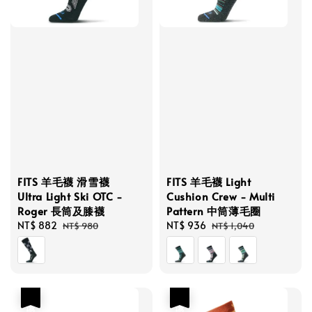
FITS 羊毛襪 滑雪襪
FITS 羊毛襪 Light
Ultra Light Ski OTC -
Cushion Crew - Multi
Roger 長筒及膝襪
Pattern 中筒薄毛圈
Sale
NT$ 882
Regular
Sale
NT$ 936
Regular
NT$ 980
NT$ 1,040
price
price
price
price
優惠
優惠