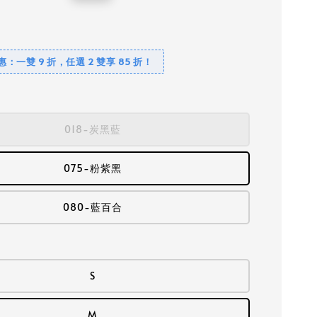
price
優惠：一雙 9 折，任選 2 雙享 85 折！
018-炭黑藍
075-粉紫黑
080-藍百合
S
M