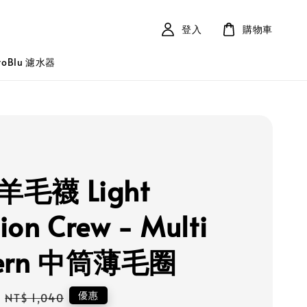
登入
購物車
roBlu 濾水器
 羊毛襪 Light
ion Crew - Multi
tern 中筒薄毛圈
Regular
優惠
NT$ 1,040