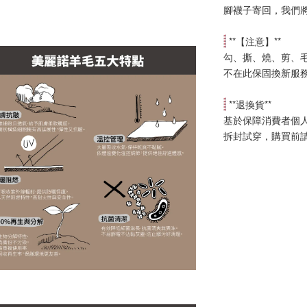
腳襪子寄回，我們
 **【
注意
】**
勾、撕、燒、剪、
不在此保固換新服
 **
退換貨
**
基於保障消費者個
拆封試穿，購買前