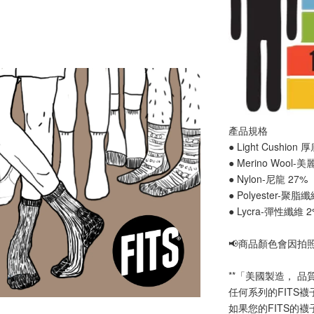
產品規格
● Light Cushion
● Merino Wool-
● Nylon-尼龍 27%
● Polyester-聚脂
● Lycra-彈性纖維 
📢
商品顏色會因拍
**「美國製造， 品
任何系列的FITS
如果您的FITS的