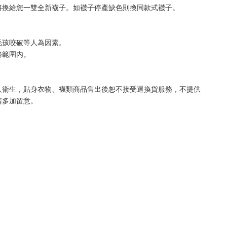
將換給您一雙全新襪子。如襪子停產缺色則換同款式襪子
。
毛孩咬破等人為因素。
務範圍內。
人衛生，貼身衣物、襪類商品售出後恕不接受退換貨服務，不提供
請多加留意。