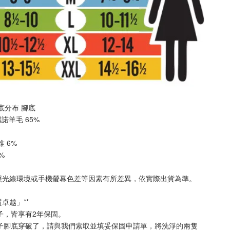
 厚底分布 
腳底
美麗諾羊毛 65%
纖維 6%
2%
照光線環境或手機螢幕色差等因素有所差異，依實際出貨為準
。
質卓越」**
襪子，皆享有2年保固。
襪子腳底穿破了，請與我們索取並填妥保固申請單，將洗淨的兩隻