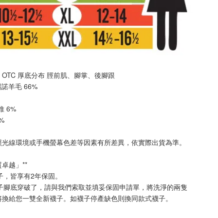
Ski OTC 厚底分布 
脛前肌
、
腳掌
、
後腳跟
美麗諾羊毛 66%
纖維 6%
2%
照光線環境或手機螢幕色差等因素有所差異，依實際出貨為準
。
質卓越」**
襪子，皆享有2年保固。
襪子腳底穿破了，請與我們索取並填妥保固申請單，將洗淨的兩隻
將換給您一雙全新襪子。如襪子停產缺色則換同款式襪子
。