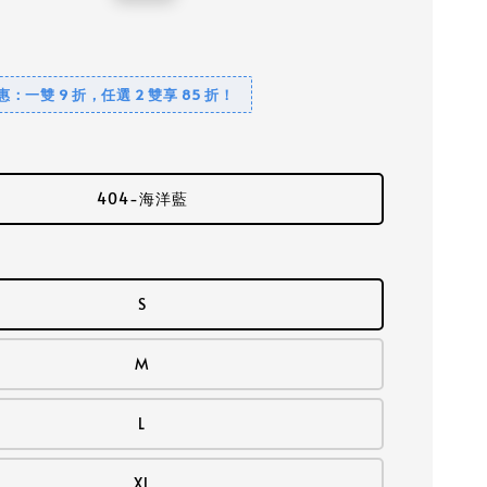
price
優惠：一雙 9 折，任選 2 雙享 85 折！
404-海洋藍
S
M
L
XL