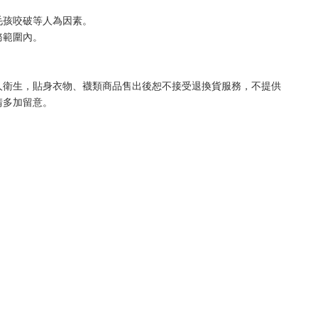
毛孩咬破等人為因素。
務範圍內。
人衛生，貼身衣物、襪類商品售出後恕不接受退換貨服務，不提供
請多加留意。