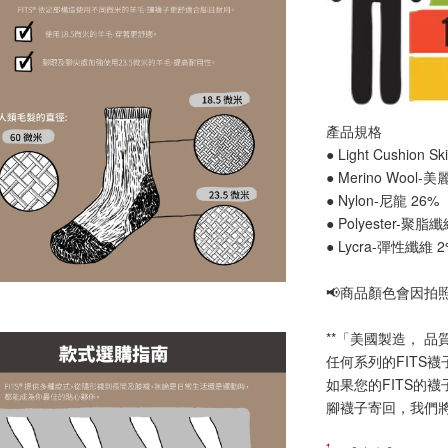
產品規格
● Light Cushion 
● Merino Wool-
● Nylon-尼龍 26%
● Polyester-聚脂
● Lycra-彈性纖維 
📢
商品顏色會因拍
**「美國製造， 品
任何系列的FITS
如果您的FITS的
腳襪子寄回，我們