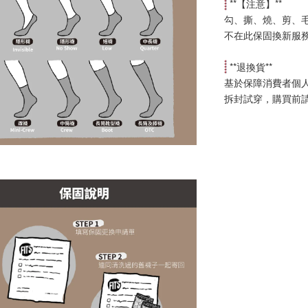
 **【
注意
】**
勾、撕、燒、剪、
不在此保固換新服
 **
退換貨
**
基於保障消費者個
拆封試穿，購買前