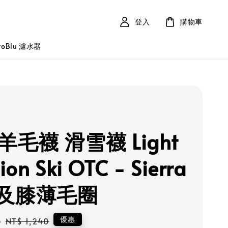
登入
購物車
roBlu 濾水器
S 羊毛襪 滑雪襪 Light
ion Ski OTC - Sierra
及膝薄毛圈
6
Regular
優惠
NT$ 1,240