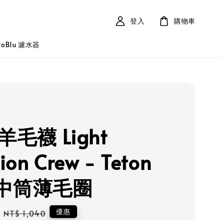
登入
購物車
roBlu 濾水器
 羊毛襪 Light
ion Crew - Teton
o 中筒薄毛圈
Regular
優惠
NT$ 1,040