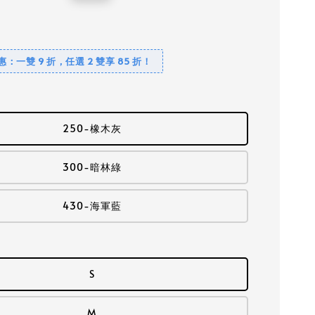
price
優惠：一雙 9 折，任選 2 雙享 85 折！
250-橡木灰
300-暗林綠
430-海軍藍
S
M