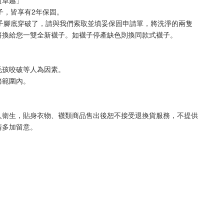
質卓越」**
襪子，皆享有2年保固。
襪子腳底穿破了，請與我們索取並填妥保固申請單，將洗淨的兩隻
將換給您一雙全新襪子。如襪子停產缺色則換同款式襪子
。
毛孩咬破等人為因素。
務範圍內。
人衛生，貼身衣物、襪類商品售出後恕不接受退換貨服務，不提供
請多加留意。