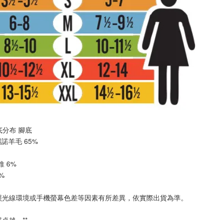
厚底分布 
腳底
美麗諾羊毛 65%
纖維 6%
2%
照光線環境或手機螢幕色差等因素有所差異，依實際出貨為準
。