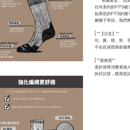
**「美國製造， 品
任何系列的FITS
如果您的FITS的
腳襪子寄回，我們
 **【
注意
】**
勾、撕、燒、剪、
不在此保固換新服
 **
退換貨
**
基於保障消費者個
拆封試穿，購買前