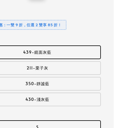
price
優惠：一雙 9 折，任選 2 雙享 85 折！
439-鏡面灰藍
211-栗子灰
350-靜謐藍
430-淺灰藍
S