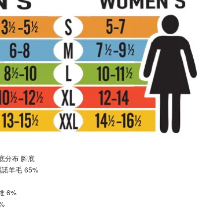
-厚底分布 
腳底
美麗諾羊毛 65%
纖維 6%
2%