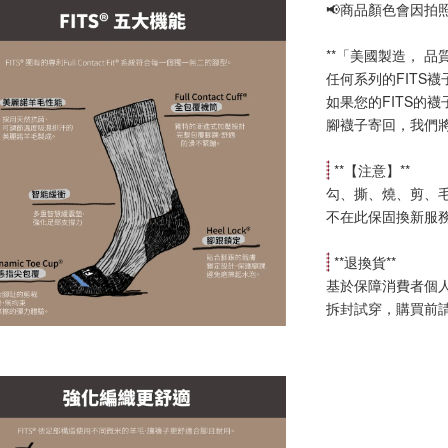
📢
商品顏色會因拍
**「美國製造， 品
任何系列的FITS
如果您的FITS的
腳襪子寄回，我們
 **【
注意
】**
勾、撕、燒、剪、
不在此保固換新服
 **
退換貨
**
基於保障消費者個
拆封試穿，購買前