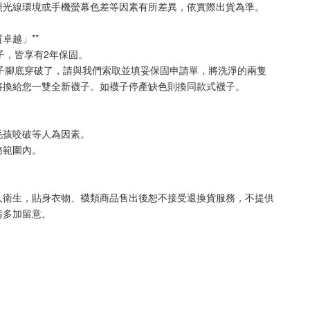
照光線環境或手機螢幕色差等因素有所差異，依實際出貨為準
。
質卓越」**
襪子，皆享有2年保固。
襪子腳底穿破了，請與我們索取並填妥保固申請單，將洗淨的兩隻
將換給您一雙全新襪子。如襪子停產缺色則換同款式襪子
。
毛孩咬破等人為因素。
務範圍內。
人衛生，貼身衣物、襪類商品售出後恕不接受退換貨服務，不提供
請多加留意。