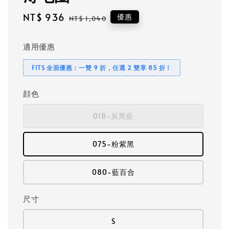
Sale
NT$ 936
Regular
優惠
NT$ 1,040
price
price
適用優惠
FITS 全面優惠：一雙 9 折，任選 2 雙享 85 折！
顔色
018-炭黑藍
075-粉紫黑
080-藍百合
尺寸
S