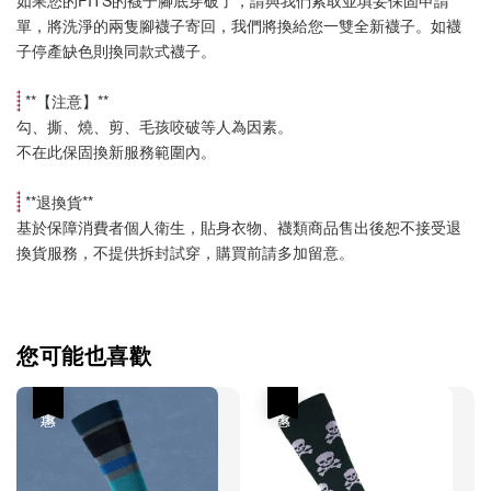
單，將洗淨的兩隻腳襪子寄回，我們將換給您一雙全新襪子。如襪
子停產缺色則換同款式襪子
。
 **【
注意
】**
勾、撕、燒、剪、毛孩咬破等人為因素。
不在此保固換新服務範圍內。
 **
退換貨
**
基於保障消費者個人衛生，貼身衣物、襪類商品售出後恕不接受退
換貨服務，不提供拆封試穿，購買前請多加留意。
您可能也喜歡
優惠
優惠