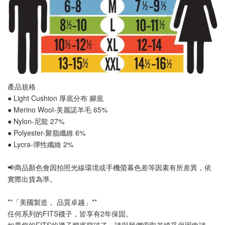
產品規格
● Light Cushion 厚底分布 
腳底
● Merino Wool-美麗諾羊毛 65%
● Nylon-尼龍 27%
● Polyester-聚脂纖維 6%
● Lycra-彈性纖維 2%
📢
商品顏色會因拍照光線環境或手機螢幕色差等因素有所差異，依
實際出貨為準
。
**「美國製造， 品質卓越」**
任何系列的FITS襪子，皆享有2年保固。
如果您的FITS的襪子腳底穿破了，請與我們索取並填妥保固申請