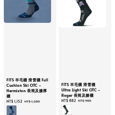
FITS 羊毛襪 滑雪襪 Full
FITS 羊毛襪 滑雪襪
Cushion Ski OTC -
Ultra Light Ski OTC -
Hermiston 長筒及膝厚
Roger 長筒及膝襪
襪
Sale
NT$ 882
Regular
NT$ 980
Sale
NT$ 1,152
Regular
NT$ 1,280
price
price
price
price