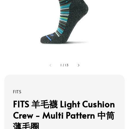
1
/
13
FITS
FITS 羊毛襪 Light Cushion
Crew - Multi Pattern 中筒
薄毛圈