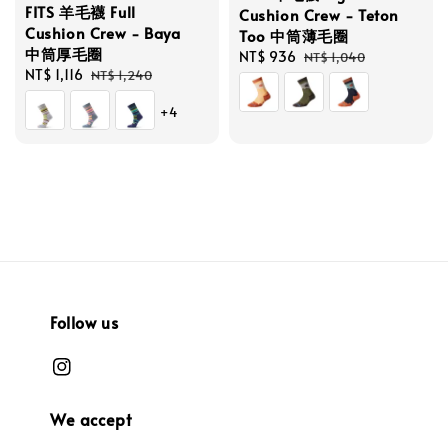
FITS 羊毛襪 Full
Cushion Crew - Teton
Cushion Crew - Baya
Too 中筒薄毛圈
中筒厚毛圈
Sale
NT$ 936
Regular
NT$ 1,040
Sale
NT$ 1,116
Regular
NT$ 1,240
price
price
price
price
+4
Follow us
We accept