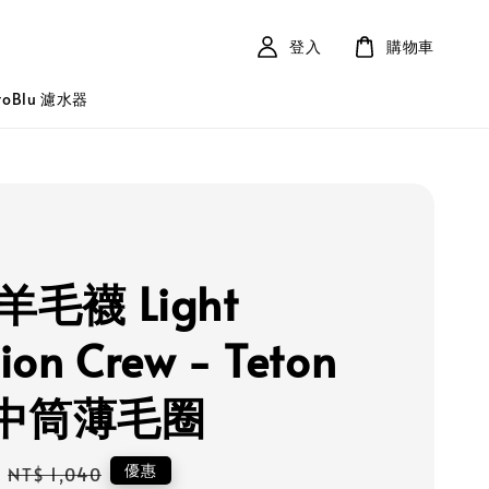
登入
購物車
roBlu 濾水器
 羊毛襪 Light
ion Crew - Teton
o 中筒薄毛圈
Regular
優惠
NT$ 1,040