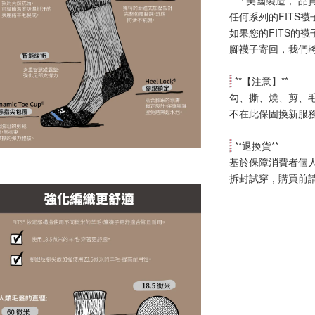
**「美國製造， 品
任何系列的FITS
如果您的FITS的
腳襪子寄回，我們
 **【
注意
】**
勾、撕、燒、剪、
不在此保固換新服
 **
退換貨
**
基於保障消費者個
拆封試穿，購買前