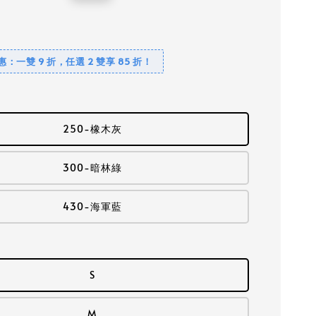
price
優惠：一雙 9 折，任選 2 雙享 85 折！
250-橡木灰
300-暗林綠
430-海軍藍
S
M