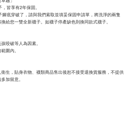
質卓越」**
襪子，皆享有2年保固。
襪子腳底穿破了，請與我們索取並填妥保固申請單，將洗淨的兩隻
將換給您一雙全新襪子。如襪子停產缺色則換同款式襪子
。
毛孩咬破等人為因素。
務範圍內。
人衛生，貼身衣物、襪類商品售出後恕不接受退換貨服務，不提供
請多加留意。