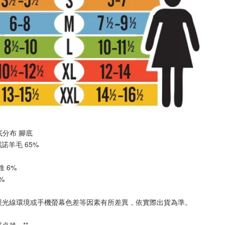
厚底分布 
腳底
美麗諾羊毛 65%
纖維 6%
2%
照光線環境或手機螢幕色差等因素有所差異，依實際出貨為準
。