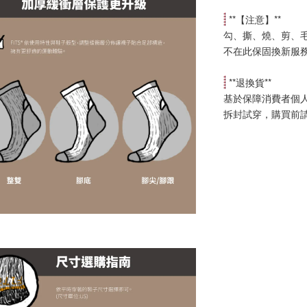
 **【
注意
】**
勾、撕、燒、剪、
不在此保固換新服
 **
退換貨
**
基於保障消費者個
拆封試穿，購買前