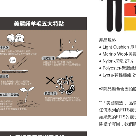
產品規格
● Light Cushion
● Merino Wool-
● Nylon-尼龍 27%
● Polyester-聚脂
● Lycra-彈性纖維 
📢
商品顏色會因拍
**「美國製造， 品
任何系列的FITS
如果您的FITS的
腳襪子寄回，我們