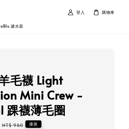
登入
購物車
roBlu 濾水器
 羊毛襪 Light
ion Mini Crew -
ral 踝襪薄毛圈
Regular
優惠
NT$ 960