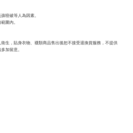
毛孩咬破等人為因素。
務範圍內。
人衛生，貼身衣物、襪類商品售出後恕不接受退換貨服務，不提供
請多加留意。