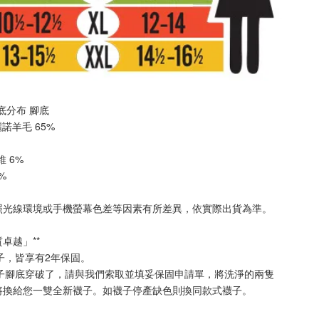
 厚底分布 
腳底
美麗諾羊毛 65%
纖維 6%
2%
照光線環境或手機螢幕色差等因素有所差異，依實際出貨為準
。
質卓越」**
襪子，皆享有2年保固。
襪子腳底穿破了，請與我們索取並填妥保固申請單，將洗淨的兩隻
將換給您一雙全新襪子。如襪子停產缺色則換同款式襪子
。