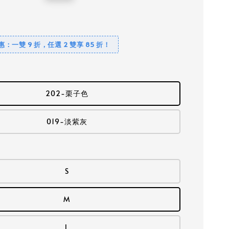
price
優惠：一雙 9 折，任選 2 雙享 85 折！
202-栗子色
019-淡紫灰
S
M
L