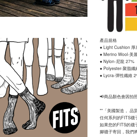
產品規格
● Light Cushion
● Merino Wool-
● Nylon-尼龍 27%
● Polyester-聚脂
● Lycra-彈性纖維 
📢
商品顏色會因拍
**「美國製造， 品
任何系列的FITS
如果您的FITS的
腳襪子寄回，我們