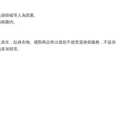
毛孩咬破等人為因素。
務範圍內。
人衛生，貼身衣物、襪類商品售出後恕不接受退換貨服務，不提供
請多加留意。