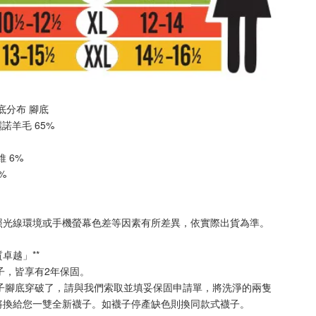
 厚底分布 
腳底
美麗諾羊毛 65%
纖維 6%
2%
照光線環境或手機螢幕色差等因素有所差異，依實際出貨為準
。
質卓越」**
襪子，皆享有2年保固。
襪子腳底穿破了，請與我們索取並填妥保固申請單，將洗淨的兩隻
將換給您一雙全新襪子。如襪子停產缺色則換同款式襪子
。