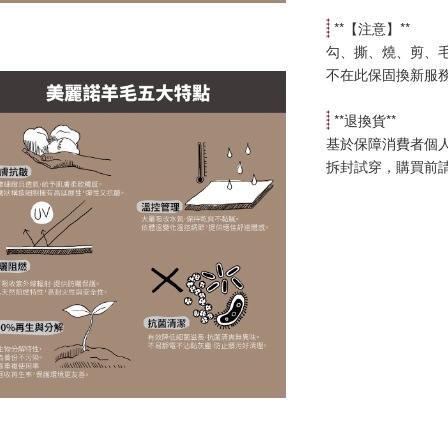
 **【
注意
】**
勾、撕、燒、剪、
不在此保固換新服
 **
退換貨
**
基於保障消費者個
拆封試穿，購買前