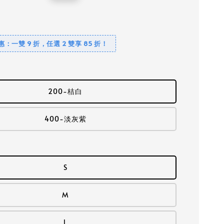
price
優惠：一雙 9 折，任選 2 雙享 85 折！
200-桔白
400-淡灰紫
S
M
L