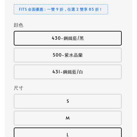
FITS 全面優惠：一雙 9 折，任選 2 雙享 85 折！
顔色
430-鋼鐵藍/黑
500-紫水晶蘭
431-鋼鐵藍/白
尺寸
S
M
L