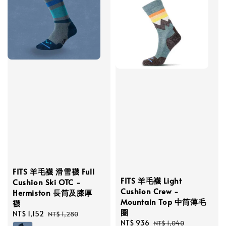
FITS 羊毛襪 滑雪襪 Full
FITS 羊毛襪 Light
Cushion Ski OTC -
Cushion Crew -
Hermiston 長筒及膝厚
Mountain Top 中筒薄毛
襪
圈
Sale
NT$ 1,152
Regular
NT$ 1,280
Sale
NT$ 936
Regular
NT$ 1,040
price
price