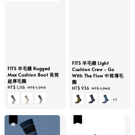
FITS 羊毛襪 Light
FITS 羊毛襪 Rugged
Cushion Crew - Go
Max Cushion Boot 長筒
With The Flow 中筒薄毛
超厚毛圈
圈
Sale
NT$ 1,116
Regular
NT$ 1,240
Sale
NT$ 936
Regular
NT$ 1,040
price
price
price
price
+1
優惠
優惠