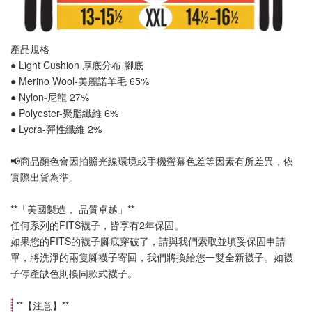
產品規格
● Light Cushion 厚底分布 
腳底
● Merino Wool-美麗諾羊毛 65%
● Nylon-尼龍 27%
● Polyester-聚脂纖維 6%
● Lycra-彈性纖維 2%
📢
商品顏色會因拍照光線環境或手機螢幕色差等因素有所差異，依
實際出貨為準
。
**「美國製造， 品質卓越」**
任何系列的FITS襪子，皆享有2年保固。
如果您的FITS的襪子腳底穿破了，請與我們索取並填妥保固申請
單，將洗淨的兩隻腳襪子寄回，我們將換給您一雙全新襪子。如襪
子停產缺色則換同款式襪子
。
 **【
注意
】**