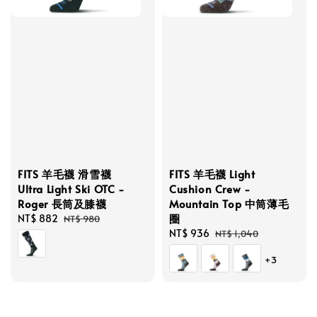
FITS 羊毛襪 滑雪襪
FITS 羊毛襪 Light
Ultra Light Ski OTC -
Cushion Crew -
Roger 長筒及膝襪
Mountain Top 中筒薄毛
圈
Sale
NT$ 882
Regular
NT$ 980
price
price
Sale
NT$ 936
Regular
NT$ 1,040
price
price
+3