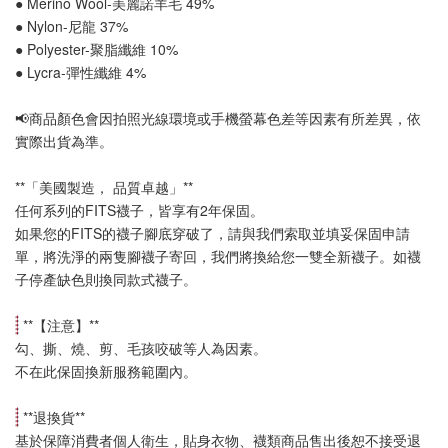
● Merino Wool-美麗諾羊毛 49%
● Nylon-尼龍 37%
● Polyester-聚脂纖維 10%
● Lycra-彈性纖維 4%
📢
商品顏色會因拍照光線環境或手機螢幕色差等因素有所差異，依
實際出貨為準
。
**「美國製造， 品質卓越」**
任何系列的FITS襪子，皆享有2年保固。
如果您的FITS的襪子腳底穿破了，請與我們索取並填妥保固申請
單，將洗淨的兩隻腳襪子寄回，我們將換給您一雙全新襪子。如襪
子停產缺色則換同款式襪子
。
 **【
注意
】**
勾、撕、燒、剪、毛孩咬破等人為因素。
不在此保固換新服務範圍內。
 **
退換貨
**
基於保障消費者個人衛生，貼身衣物、襪類商品售出後恕不接受退