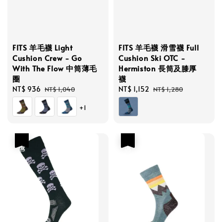
FITS 羊毛襪 Light
FITS 羊毛襪 滑雪襪 Full
Cushion Crew - Go
Cushion Ski OTC -
With The Flow 中筒薄毛
Hermiston 長筒及膝厚
圈
襪
Sale
NT$ 936
Regular
Sale
NT$ 1,152
Regular
NT$ 1,040
NT$ 1,280
price
price
price
price
+1
優惠
優惠