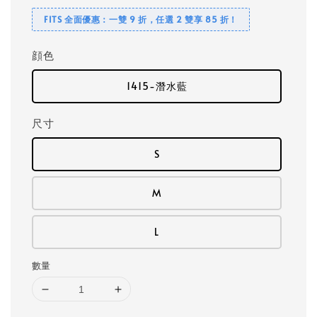
FITS 全面優惠：一雙 9 折，任選 2 雙享 85 折！
顔色
1415-潛水藍
尺寸
S
M
L
數量