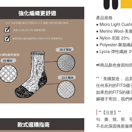
產品規格
● Micro Light Cu
● Merino Wool-
● Nylon-尼龍 23%
● Polyester-聚脂
● Lycra-彈性纖維 
📢
商品顏色會因拍
**「美國製造， 品
任何系列的FITS
如果您的FITS的
腳襪子寄回，我們
 **【
注意
】**
勾、撕、燒、剪、
不在此保固換新服