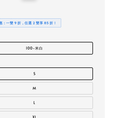
price
優惠：一雙 9 折，任選 2 雙享 85 折！
100-米白
S
M
L
XL