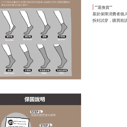
 **
退換貨
**
基於保障消費者個
拆封試穿，購買前