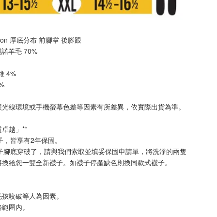
shion 厚底分布 
前腳掌 後腳跟
美麗諾羊毛 70%
纖維 4%
3%
照光線環境或手機螢幕色差等因素有所差異，依實際出貨為準
。
質卓越」**
襪子，皆享有2年保固。
襪子腳底穿破了，請與我們索取並填妥保固申請單，將洗淨的兩隻
將換給您一雙全新襪子。如襪子停產缺色則換同款式襪子
。
毛孩咬破等人為因素。
務範圍內。