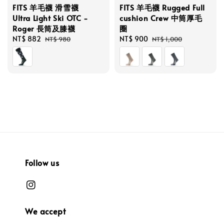
FITS 羊毛襪 滑雪襪
FITS 羊毛襪 Rugged Full
Ultra Light Ski OTC -
cushion Crew 中筒厚毛
Roger 長筒及膝襪
圈
Sale
NT$ 882
Regular
Sale
NT$ 900
Regular
NT$ 980
NT$ 1,000
price
price
price
price
Follow us
We accept