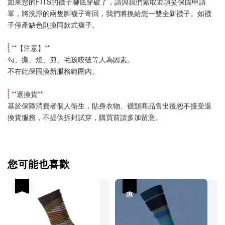
如果您的FITS的襪子腳底穿破了，請與我們索取並填妥保固申請
單，將洗淨的兩隻腳襪子寄回，我們將換給您一雙全新襪子。如襪
子停產缺色則換同款式襪子
。
 **【
注意
】**
勾、撕、燒、剪、毛孩咬破等人為因素。
不在此保固換新服務範圍內。
 **
退換貨
**
基於保障消費者個人衛生，貼身衣物、襪類商品售出後恕不接受退
換貨服務，不提供拆封試穿，購買前請多加留意。
您可能也喜歡
優惠
優惠