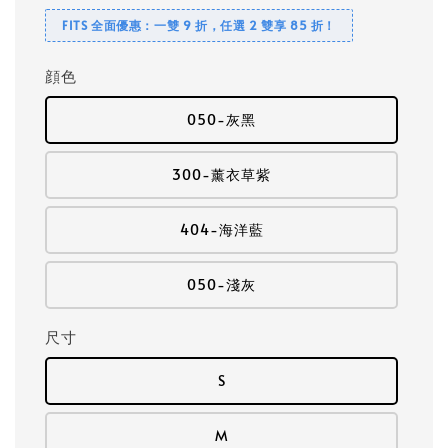
FITS 全面優惠：一雙 9 折，任選 2 雙享 85 折！
顔色
050-灰黑
300-薰衣草紫
404-海洋藍
050-淺灰
尺寸
S
M