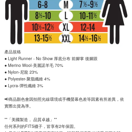
產品規格
● Light Runner - No Show 厚底分布 
前腳掌 後腳跟
● Merino Wool-美麗諾羊毛 70%
● Nylon-尼龍 23%
● Polyester-聚脂纖維 4%
● Lycra-彈性纖維 3%
📢
商品顏色會因拍照光線環境或手機螢幕色差等因素有所差異，依
實際出貨為準
。
**「美國製造， 品質卓越」**
任何系列的FITS襪子，皆享有2年保固。