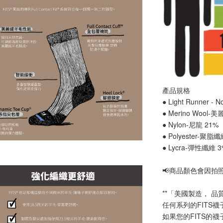
產品規格
● Light Runner -
● Merino Wool-
● Nylon-尼龍 21%
● Polyester-聚脂
● Lycra-彈性纖維 
📢
商品顏色會因拍
**「美國製造， 品
任何系列的FITS
如果您的FITS的