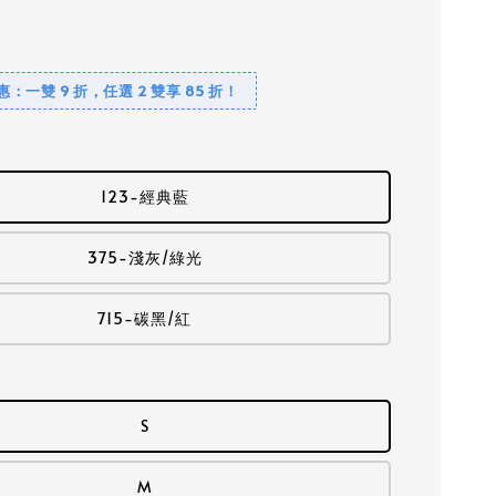
優惠：一雙 9 折，任選 2 雙享 85 折！
123-經典藍
375-淺灰/綠光
715-碳黑/紅
S
M