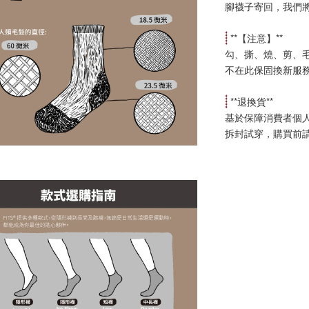
腳襪子寄回，我們
 **【
注意
】**
勾、撕、燒、剪、
不在此保固換新服
 **
退換貨
**
基於保障消費者個
拆封試穿，購買前