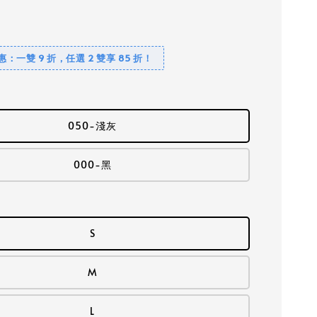
優惠：一雙 9 折，任選 2 雙享 85 折！
050-淺灰
000-黑
S
M
L