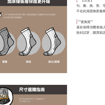
 **【
注意
】**
勾、撕、燒、剪、
不在此保固換新服
 **
退換貨
**
基於保障消費者個
拆封試穿，購買前