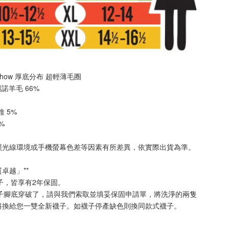
No Show 厚底分布 
超輕薄毛圈
美麗諾羊毛 66%
纖維 5%
2%
照光線環境或手機螢幕色差等因素有所差異，依實際出貨為準
。
質卓越」**
襪子，皆享有2年保固。
襪子腳底穿破了，請與我們索取並填妥保固申請單，將洗淨的兩隻
將換給您一雙全新襪子。如襪子停產缺色則換同款式襪子
。