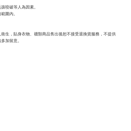
毛孩咬破等人為因素。
務範圍內。
人衛生，貼身衣物、襪類商品售出後恕不接受退換貨服務，不提供
請多加留意。