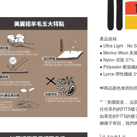
產品規格
● Ultra Light - 
● Merino Wool-
● Nylon-尼龍 27%
● Polyester-聚脂
● Lycra-彈性纖維 
📢
商品顏色會因拍
**「美國製造， 品
任何系列的FITS
如果您的FITS的
腳襪子寄回，我們