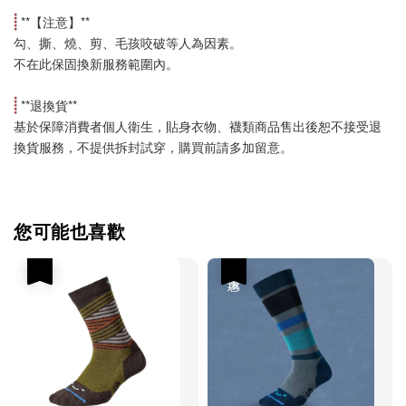
 **【
注意
】**
勾、撕、燒、剪、毛孩咬破等人為因素。
不在此保固換新服務範圍內。
 **
退換貨
**
基於保障消費者個人衛生，貼身衣物、襪類商品售出後恕不接受退
換貨服務，不提供拆封試穿，購買前請多加留意。
您可能也喜歡
優惠
優惠