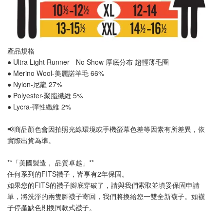
產品規格
● Ultra Light Runner - No Show 厚底分布 
超輕薄毛圈
● Merino Wool-美麗諾羊毛 66%
● Nylon-尼龍 27%
● Polyester-聚脂纖維 5%
● Lycra-彈性纖維 2%
📢
商品顏色會因拍照光線環境或手機螢幕色差等因素有所差異，依
實際出貨為準
。
**「美國製造， 品質卓越」**
任何系列的FITS襪子，皆享有2年保固。
如果您的FITS的襪子腳底穿破了，請與我們索取並填妥保固申請
單，將洗淨的兩隻腳襪子寄回，我們將換給您一雙全新襪子。如襪
子停產缺色則換同款式襪子
。