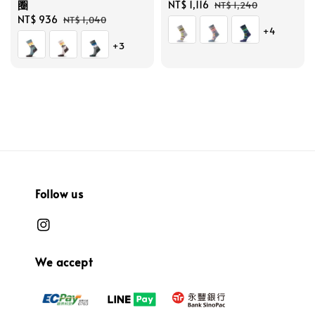
圈
Sale
NT$ 1,116
Regular
NT$ 1,240
Sale
NT$ 936
Regular
price
price
NT$ 1,040
+4
price
price
+3
Follow us
We accept