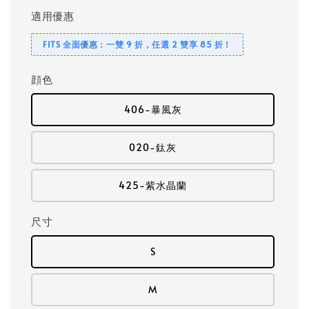
適用優惠
FITS 全面優惠：一雙 9 折，任選 2 雙享 85 折！
顔色
406-暴風灰
020-鈦灰
425-紫水晶蘭
尺寸
S
M