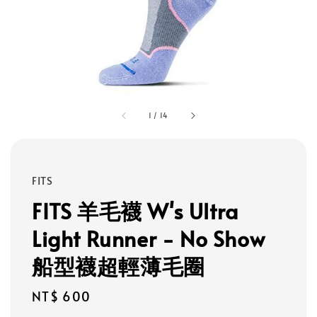
1
/
14
FITS
FITS 羊毛襪 W's Ultra
Light Runner - No Show
船型襪超輕薄毛圈
Regular
NT$ 600
price