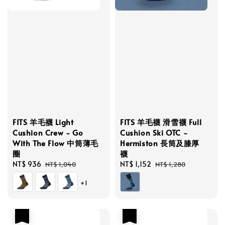
FITS 羊毛襪 Light
FITS 羊毛襪 滑雪襪 Full
Cushion Crew - Go
Cushion Ski OTC -
With The Flow 中筒薄毛
Hermiston 長筒及膝厚
圈
襪
Sale
NT$ 936
Regular
Sale
NT$ 1,152
Regular
NT$ 1,040
NT$ 1,280
price
price
price
price
+1
優惠
優惠