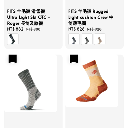
FITS 羊毛襪 滑雪襪
FITS 羊毛襪 Rugged
Ultra Light Ski OTC -
Light cushion Crew 中
Roger 長筒及膝襪
筒薄毛圈
Sale
NT$ 882
Regular
Sale
NT$ 828
Regular
NT$ 980
NT$ 920
price
price
price
price
優惠
優惠