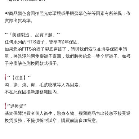
📢
商品顏色會因拍照光線環境或手機螢幕色差等因素有所差異，依
實際出貨為準
。
**「美國製造， 品質卓越」**
任何系列的FITS襪子，皆享有2年保固。
如果您的FITS的襪子腳底穿破了，請與我們索取並填妥保固申請
單，將洗淨的兩隻腳襪子寄回，我們將換給您一雙全新襪子。如襪
子停產缺色則換同款式襪子
。
 **【
注意
】**
勾、撕、燒、剪、毛孩咬破等人為因素。
不在此保固換新服務範圍內。
 **
退換貨
**
基於保障消費者個人衛生，貼身衣物、襪類商品售出後恕不接受退
換貨服務，不提供拆封試穿，購買前請多加留意。