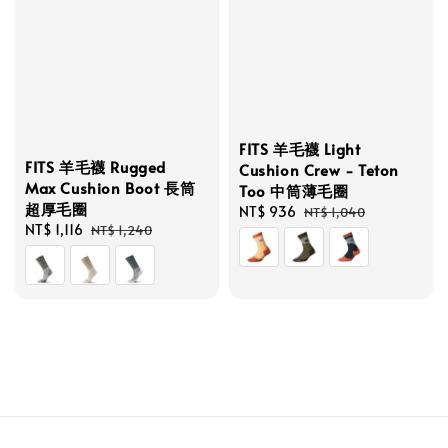
FITS 羊毛襪 Light
FITS 羊毛襪 Rugged
Cushion Crew - Teton
Max Cushion Boot 長筒
Too 中筒薄毛圈
超厚毛圈
Sale
NT$ 936
Regular
NT$ 1,040
Sale
NT$ 1,116
Regular
NT$ 1,240
price
price
price
price