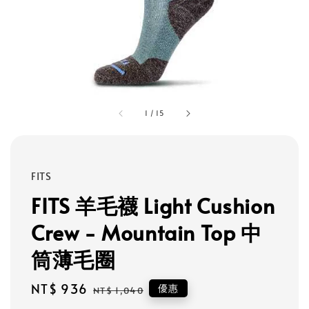
1
/
15
FITS
FITS 羊毛襪 Light Cushion
Crew - Mountain Top 中
筒薄毛圈
Sale
NT$ 936
Regular
優惠
NT$ 1,040
price
price