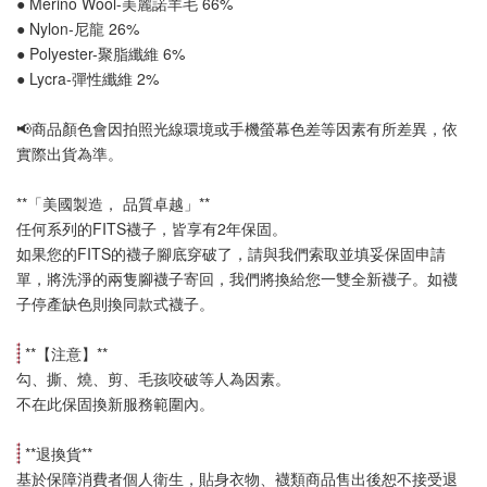
● Merino Wool-美麗諾羊毛 66%
● Nylon-尼龍 26%
● Polyester-聚脂纖維 6%
● Lycra-彈性纖維 2%
📢
商品顏色會因拍照光線環境或手機螢幕色差等因素有所差異，依
實際出貨為準
。
**「美國製造， 品質卓越」**
任何系列的FITS襪子，皆享有2年保固。
如果您的FITS的襪子腳底穿破了，請與我們索取並填妥保固申請
單，將洗淨的兩隻腳襪子寄回，我們將換給您一雙全新襪子。如襪
子停產缺色則換同款式襪子
。
 **【
注意
】**
勾、撕、燒、剪、毛孩咬破等人為因素。
不在此保固換新服務範圍內。
 **
退換貨
**
基於保障消費者個人衛生，貼身衣物、襪類商品售出後恕不接受退