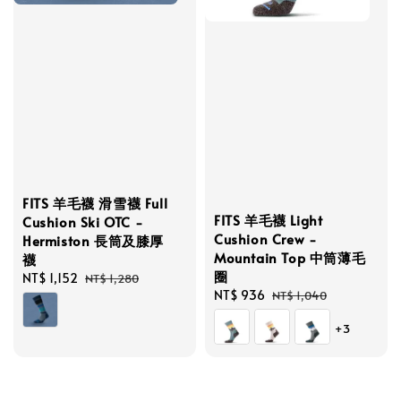
FITS 羊毛襪 滑雪襪 Full
FITS 羊毛襪 Light
Cushion Ski OTC -
Cushion Crew -
Hermiston 長筒及膝厚
Mountain Top 中筒薄毛
襪
圈
Sale
NT$ 1,152
Regular
NT$ 1,280
Sale
NT$ 936
Regular
NT$ 1,040
price
price
price
price
+3