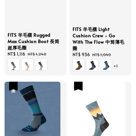
FITS 羊毛襪 Light
FITS 羊毛襪 Rugged
Cushion Crew - Go
Max Cushion Boot 長筒
With The Flow 中筒薄毛
超厚毛圈
圈
Sale
NT$ 1,116
Regular
NT$ 1,240
Sale
NT$ 936
Regular
NT$ 1,040
price
price
price
price
+1
優惠
優惠