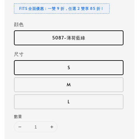
FITS 全面優惠：一雙 9 折，任選 2 雙享 85 折！
顔色
5087-薄荷藍綠
尺寸
S
M
L
數量