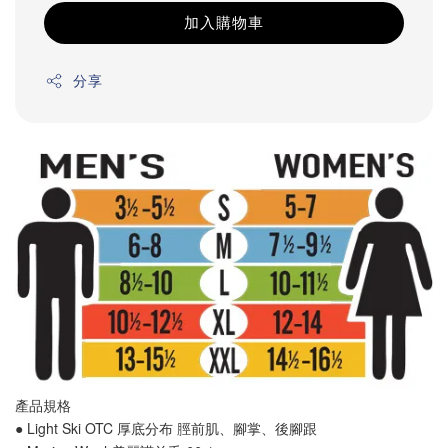
加入購物車
分享
產品規格
● Light Ski OTC 厚底分布 
脛前肌
、
腳掌
、
後腳跟