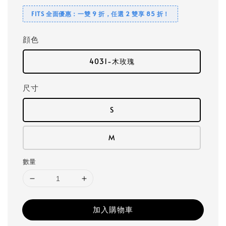
FITS 全面優惠：一雙 9 折，任選 2 雙享 85 折！
顔色
4031-木玫瑰
尺寸
S
M
數量
加入購物車