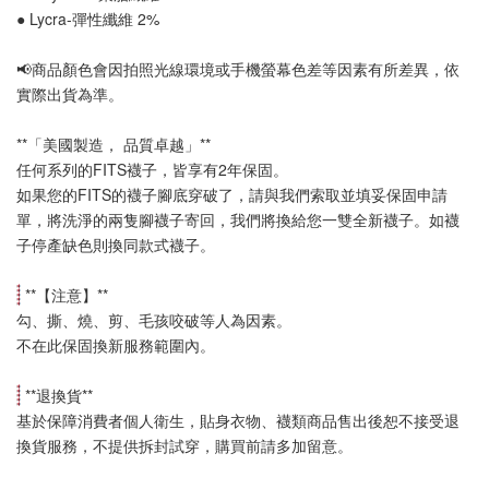
● Lycra-彈性纖維 2%
📢
商品顏色會因拍照光線環境或手機螢幕色差等因素有所差異，依
實際出貨為準
。
**「美國製造， 品質卓越」**
任何系列的FITS襪子，皆享有2年保固。
如果您的FITS的襪子腳底穿破了，請與我們索取並填妥保固申請
單，將洗淨的兩隻腳襪子寄回，我們將換給您一雙全新襪子。如襪
子停產缺色則換同款式襪子
。
 **【
注意
】**
勾、撕、燒、剪、毛孩咬破等人為因素。
不在此保固換新服務範圍內。
 **
退換貨
**
基於保障消費者個人衛生，貼身衣物、襪類商品售出後恕不接受退
換貨服務，不提供拆封試穿，購買前請多加留意。