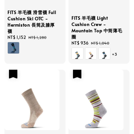
FITS 羊毛襪 滑雪襪 Full
FITS 羊毛襪 Light
Cushion Ski OTC -
Cushion Crew -
Hermiston 長筒及膝厚
Mountain Top 中筒薄毛
襪
圈
Sale
NT$ 1,152
Regular
NT$ 1,280
Sale
NT$ 936
Regular
NT$ 1,040
price
price
price
price
+3
優惠
優惠