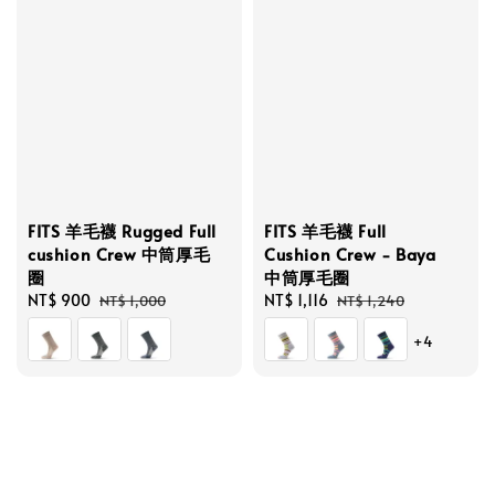
FITS 羊毛襪 Rugged Full
FITS 羊毛襪 Full
cushion Crew 中筒厚毛
Cushion Crew - Baya
圈
中筒厚毛圈
Sale
NT$ 900
Regular
Sale
NT$ 1,116
Regular
NT$ 1,000
NT$ 1,240
price
price
price
price
+4