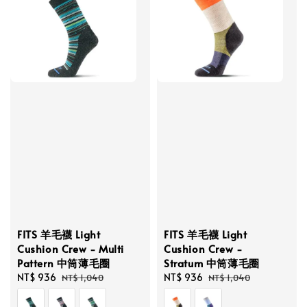
FITS 羊毛襪 Light
FITS 羊毛襪 Light
Cushion Crew - Multi
Cushion Crew -
Pattern 中筒薄毛圈
Stratum 中筒薄毛圈
Sale
NT$ 936
Regular
Sale
NT$ 936
Regular
NT$ 1,040
NT$ 1,040
price
price
price
price