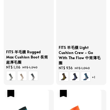
FITS 羊毛襪 Light
FITS 羊毛襪 Rugged
Cushion Crew - Go
Max Cushion Boot 長筒
With The Flow 中筒薄毛
超厚毛圈
圈
Sale
NT$ 1,116
Regular
NT$ 1,240
Sale
NT$ 936
Regular
NT$ 1,040
price
price
price
price
+1
優惠
優惠