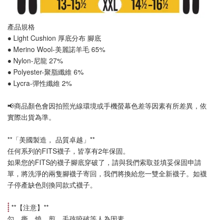
產品規格
● Light Cushion 厚底分布 
腳底
● Merino Wool-美麗諾羊毛 65%
● Nylon-尼龍 27%
● Polyester-聚脂纖維 6%
● Lycra-彈性纖維 2%
📢
商品顏色會因拍照光線環境或手機螢幕色差等因素有所差異，依
實際出貨為準
。
**「美國製造， 品質卓越」**
任何系列的FITS襪子，皆享有2年保固。
如果您的FITS的襪子腳底穿破了，請與我們索取並填妥保固申請
單，將洗淨的兩隻腳襪子寄回，我們將換給您一雙全新襪子。如襪
子停產缺色則換同款式襪子
。
 **【
注意
】**
勾、撕、燒、剪、毛孩咬破等人為因素。