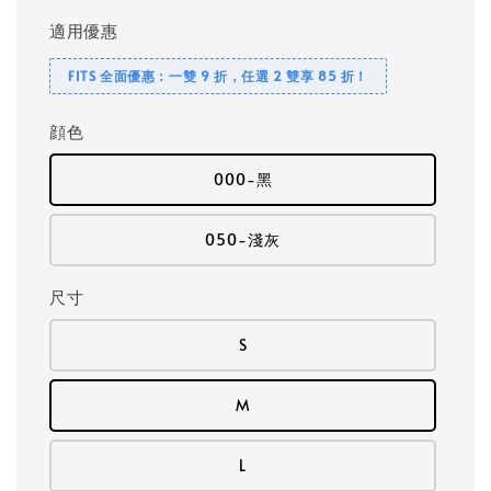
適用優惠
FITS 全面優惠：一雙 9 折，任選 2 雙享 85 折！
顔色
000-黑
050-淺灰
尺寸
S
M
L