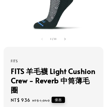
1
/
11
FITS
FITS 羊毛襪 Light Cushion
Crew - Reverb 中筒薄毛
圈
Sale
NT$ 936
Regular
優惠
NT$ 1,040
price
price