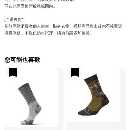
不在此保固換新服務範圍內。
 **
退換貨
**
基於保障消費者個人衛生，貼身衣物、襪類商品售出後恕不接受退
換貨服務，不提供拆封試穿，購買前請多加留意。
您可能也喜歡
優惠
優惠