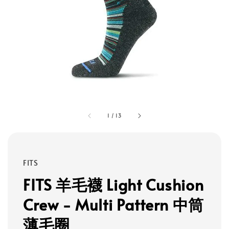
1
/
13
FITS
FITS 羊毛襪 Light Cushion
Crew - Multi Pattern 中筒
薄毛圈