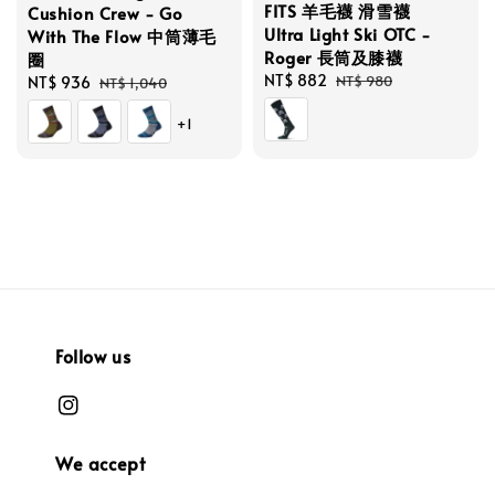
FITS 羊毛襪 滑雪襪
Cushion Crew - Go
Ultra Light Ski OTC -
With The Flow 中筒薄毛
Roger 長筒及膝襪
圈
Sale
NT$ 882
Regular
NT$ 980
Sale
NT$ 936
Regular
NT$ 1,040
price
price
price
price
+1
Follow us
We accept