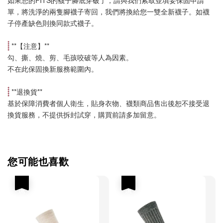
單，將洗淨的兩隻腳襪子寄回，我們將換給您一雙全新襪子。如襪
子停產缺色則換同款式襪子
。
 **【
注意
】**
勾、撕、燒、剪、毛孩咬破等人為因素。
不在此保固換新服務範圍內。
 **
退換貨
**
基於保障消費者個人衛生，貼身衣物、襪類商品售出後恕不接受退
換貨服務，不提供拆封試穿，購買前請多加留意。
您可能也喜歡
優惠
優惠