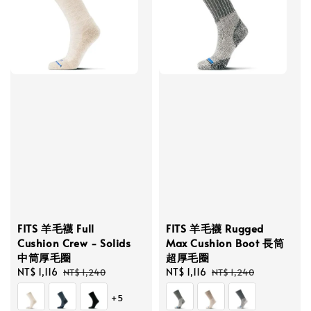
FITS 羊毛襪 Full
FITS 羊毛襪 Rugged
Cushion Crew - Solids
Max Cushion Boot 長筒
中筒厚毛圈
超厚毛圈
Sale
NT$ 1,116
Regular
Sale
NT$ 1,116
Regular
NT$ 1,240
NT$ 1,240
price
price
price
price
+5