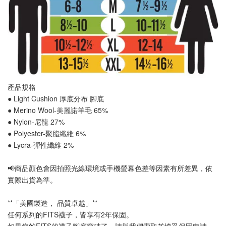
產品規格
● Light Cushion 厚底分布 
腳底
● Merino Wool-美麗諾羊毛 65%
● Nylon-尼龍 27%
● Polyester-聚脂纖維 6%
● Lycra-彈性纖維 2%
📢
商品顏色會因拍照光線環境或手機螢幕色差等因素有所差異，依
實際出貨為準
。
**「美國製造， 品質卓越」**
任何系列的FITS襪子，皆享有2年保固。
如果您的FITS的襪子腳底穿破了，請與我們索取並填妥保固申請