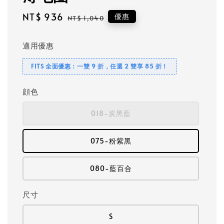
Sale
NT$ 936
Regular
優惠
NT$ 1,040
price
price
適用優惠
FITS 全面優惠：一雙 9 折，任選 2 雙享 85 折！
顔色
018-炭黑藍
075-粉紫黑
080-藍百合
尺寸
S