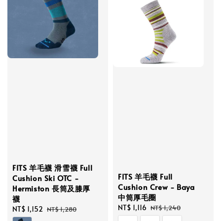
FITS 羊毛襪 滑雪襪 Full
FITS 羊毛襪 Full
Cushion Ski OTC -
Cushion Crew - Baya
Hermiston 長筒及膝厚
中筒厚毛圈
襪
Sale
NT$ 1,116
Regular
NT$ 1,240
Sale
NT$ 1,152
Regular
NT$ 1,280
price
price
price
price