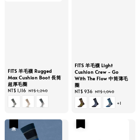
FITS 羊毛襪 Light
FITS 羊毛襪 Rugged
Cushion Crew - Go
Max Cushion Boot 長筒
With The Flow 中筒薄毛
超厚毛圈
圈
Sale
NT$ 1,116
Regular
NT$ 1,240
Sale
NT$ 936
Regular
NT$ 1,040
price
price
price
price
+1
優惠
優惠