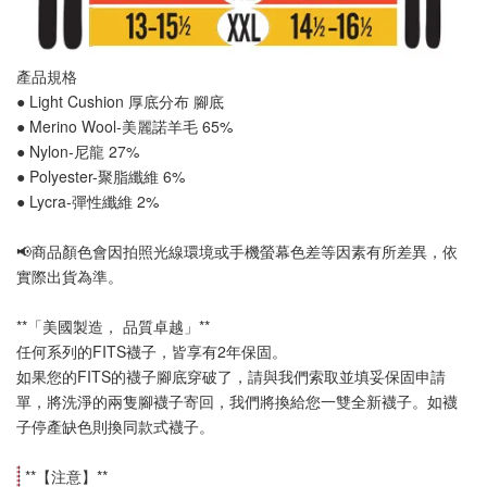
產品規格
● Light Cushion 厚底分布 
腳底
● Merino Wool-美麗諾羊毛 65%
● Nylon-尼龍 27%
● Polyester-聚脂纖維 6%
● Lycra-彈性纖維 2%
📢
商品顏色會因拍照光線環境或手機螢幕色差等因素有所差異，依
實際出貨為準
。
**「美國製造， 品質卓越」**
任何系列的FITS襪子，皆享有2年保固。
如果您的FITS的襪子腳底穿破了，請與我們索取並填妥保固申請
單，將洗淨的兩隻腳襪子寄回，我們將換給您一雙全新襪子。如襪
子停產缺色則換同款式襪子
。
 **【
注意
】**