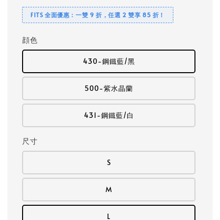
FITS 全面優惠：一雙 9 折，任選 2 雙享 85 折！
顔色
430-鋼鐵藍/黑
500-紫水晶蘭
431-鋼鐵藍/白
尺寸
S
M
L