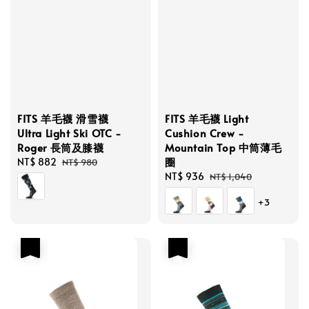
FITS 羊毛襪 滑雪襪
FITS 羊毛襪 Light
Ultra Light Ski OTC -
Cushion Crew -
Roger 長筒及膝襪
Mountain Top 中筒薄毛
圈
Sale
NT$ 882
Regular
NT$ 980
price
price
Sale
NT$ 936
Regular
NT$ 1,040
price
price
+3
優惠
優惠