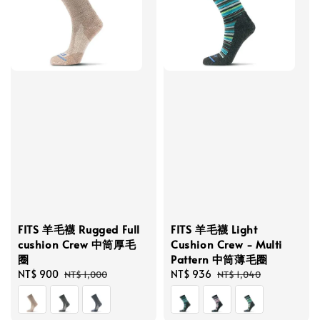
FITS 羊毛襪 Rugged Full
FITS 羊毛襪 Light
cushion Crew 中筒厚毛
Cushion Crew - Multi
圈
Pattern 中筒薄毛圈
Sale
NT$ 900
Regular
Sale
NT$ 936
Regular
NT$ 1,000
NT$ 1,040
price
price
price
price