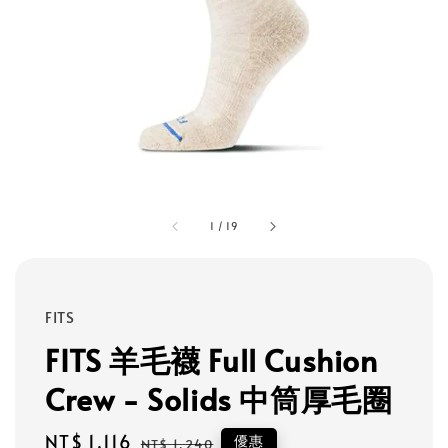
1
/
19
FITS
FITS 羊毛襪 Full Cushion
Crew - Solids 中筒厚毛圈
Sale
NT$ 1,116
Regular
優惠
NT$ 1,240