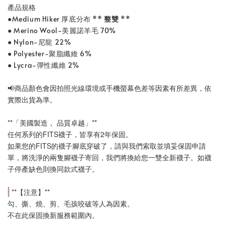
產品規格
●Medium Hiker 厚底分布 **
整雙
**
● Merino Wool-美麗諾羊毛 70%
● Nylon-尼龍 22%
● Polyester-聚脂纖維 6%
● Lycra-彈性纖維 2%
📢
商品顏色會因拍照光線環境或手機螢幕色差等因素有所差異，依
實際出貨為準
。
**「美國製造， 品質卓越」**
任何系列的FITS襪子，皆享有2年保固。
如果您的FITS的襪子腳底穿破了，請與我們索取並填妥保固申請
單，將洗淨的兩隻腳襪子寄回，我們將換給您一雙全新襪子。如襪
子停產缺色則換同款式襪子
。
 **【
注意
】**
勾、撕、燒、剪、毛孩咬破等人為因素。
不在此保固換新服務範圍內。