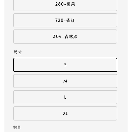
280-橙果
720-雀紅
304-森林綠
尺寸
S
M
L
XL
數量